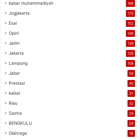
kabar muhammadiyah
198
Jogjakarta
176
Esai
152
Opini
146
Jatim
139
Jakarta
126
Lampung
108
Jabar
56
Prestasi
40
kalsel
37
Riau
32
Sastra
29
BENGKULU
26
Olahraga
18