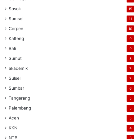
Sosok
15
Sumsel
11
Cerpen
10
Kalteng
9
Bali
9
Sumut
8
akademik
7
Sulsel
7
Sumbar
6
Tangerang
5
Palembang
5
Aceh
5
KKN
4
NTB
3