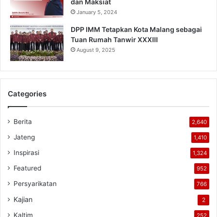
dan Maksiat
January 5, 2024
DPP IMM Tetapkan Kota Malang sebagai
Tuan Rumah Tanwir XXXIII
August 9, 2025
Categories
Berita
2,640
Jateng
1,410
Inspirasi
1,324
Featured
952
Persyarikatan
766
Kajian
2
Kaltim
252