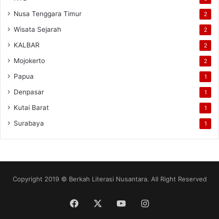
Nusa Tenggara Timur
2
Wisata Sejarah
2
KALBAR
2
Mojokerto
2
Papua
1
Denpasar
1
Kutai Barat
1
Surabaya
1
Copyright 2019 © Berkah Literasi Nusantara. All Right Reserved
Facebook
X
YouTube
Instagram