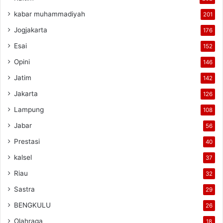
kabar muhammadiyah
201
Jogjakarta
176
Esai
152
Opini
146
Jatim
142
Jakarta
126
Lampung
108
Jabar
56
Prestasi
40
kalsel
37
Riau
32
Sastra
29
BENGKULU
26
Olahraga
18