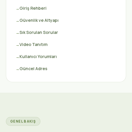
Giriş Rehberi
Güvenlik ve Altyapı
Sık Sorulan Sorular
Video Tanıtım
Kullanıcı Yorumları
Güncel Adres
GENEL BAKIŞ