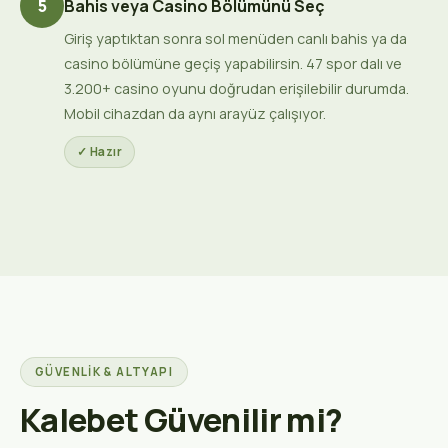
5
Bahis veya Casino Bölümünü Seç
Giriş yaptıktan sonra sol menüden canlı bahis ya da
casino bölümüne geçiş yapabilirsin. 47 spor dalı ve
3.200+ casino oyunu doğrudan erişilebilir durumda.
Mobil cihazdan da aynı arayüz çalışıyor.
✓ Hazır
GÜVENLIK & ALTYAPI
Kalebet Güvenilir mi?