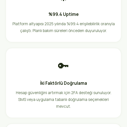
%99.4 Uptime
Platform altyapısı 2025 yılında %99.4 erişilebilirlik oranıyla
çalıştı. Planlı bakım süreleri önceden duyuruluyor.
🔑
İki Faktörlü Doğrulama
Hesap güvenliğini artırmak için 2FA desteği sunuluyor.
SMS veya uygulama tabanlı doğrulama seçenekleri
mevcut.