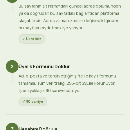
Bu sayfanın alt kısmındaki güncel adres bölümünden
ya da doğrudan bu sayfadaki bağlantıdan platforma
ulaşabilirsin. Adres zaman zaman değişebildiğinden
bu sayfayı kaydetmek işe yarıyor.
✓ Ücretsiz
2
Üyelik Formunu Doldur
Ad, e-posta ve tercih ettiğin şifre ile kayıt formunu
tamamla. Tüm veri trafiği 256-bit SSL ile korunuyor.
İşlem yaklaşık 90 saniye sürüyor.
✓ 90 saniye
3
Hesabını Doğrula