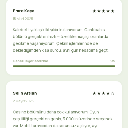
Emre Kaya
★★★★★
15 Mart 2025
Kalebet'i yaklaşık iki yıldır kullanıyorum. Canlı bahis
bölümü gerçekten hızlı — özellikle maç içi oranlarda
gecikme yaşamıyorum. Çekim işlemlerinde de
beklediğimden kısa sürdü, aynı gün hesabıma geçti.
Genel Değerlendirme
5/5
Selin Arslan
★★★★☆
2 Mayıs 2025
Casino bölümünü daha çok kullanıyorum. Oyun
çeşitliliği gerçekten geniş, 3.000'in üzerinde seçenek
var. Mobil tarayıcıdan da sorunsuz açılıyor, ayrı