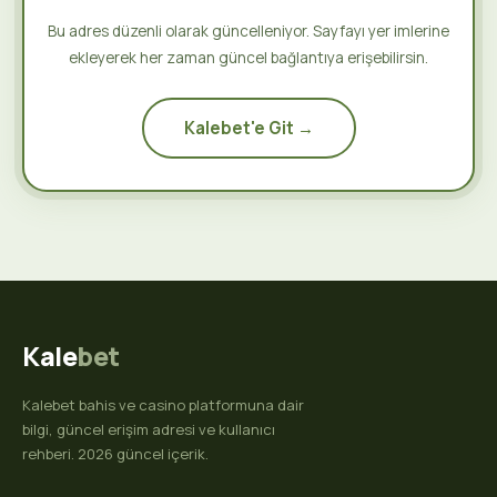
Bu adres düzenli olarak güncelleniyor. Sayfayı yer imlerine
ekleyerek her zaman güncel bağlantıya erişebilirsin.
Kalebet'e Git →
Kale
bet
Kalebet bahis ve casino platformuna dair
bilgi, güncel erişim adresi ve kullanıcı
rehberi. 2026 güncel içerik.