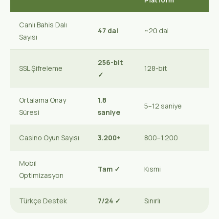
Platform
Canlı Bahis Dalı
47 dal
~20 dal
Sayısı
256-bit
SSL Şifreleme
128-bit
✓
Ortalama Onay
1.8
5–12 saniye
Süresi
saniye
Casino Oyun Sayısı
3.200+
800–1.200
Mobil
Tam ✓
Kısmi
Optimizasyon
Türkçe Destek
7/24 ✓
Sınırlı