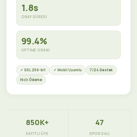
1.8s
ONAY SÜRESI
99.4%
UPTIME ORANI
✓ SSL 256-bit
✓ Mobil Uyumlu
7/24 Destek
Hızlı Ödeme
850K+
47
KAYITLI ÜYE
SPOR DALI