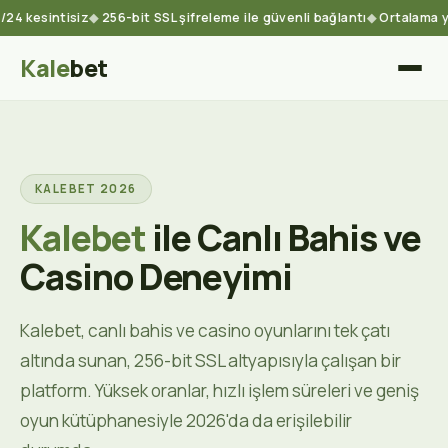
isiz
256-bit SSL şifreleme ile güvenli bağlantı
Ortalama yatırım ona
Kale
bet
KALEBET 2026
Kalebet
ile Canlı Bahis ve
Casino Deneyimi
Kalebet, canlı bahis ve casino oyunlarını tek çatı
altında sunan, 256-bit SSL altyapısıyla çalışan bir
platform. Yüksek oranlar, hızlı işlem süreleri ve geniş
oyun kütüphanesiyle 2026'da da erişilebilir