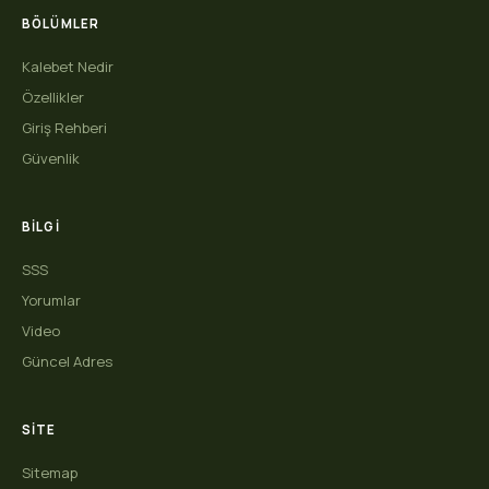
BÖLÜMLER
Kalebet Nedir
Özellikler
Giriş Rehberi
Güvenlik
BILGI
SSS
Yorumlar
Video
Güncel Adres
SITE
Sitemap