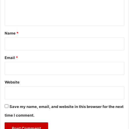
e
n
t
*
Name
*
Email
*
Website
Save my name, email, and website in this browser for the next
time I comment.