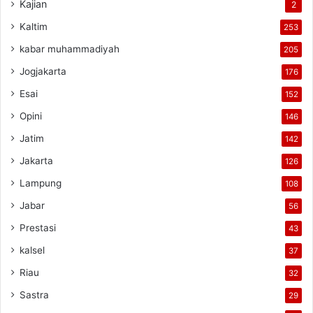
Kajian
2
Kaltim
253
kabar muhammadiyah
205
Jogjakarta
176
Esai
152
Opini
146
Jatim
142
Jakarta
126
Lampung
108
Jabar
56
Prestasi
43
kalsel
37
Riau
32
Sastra
29