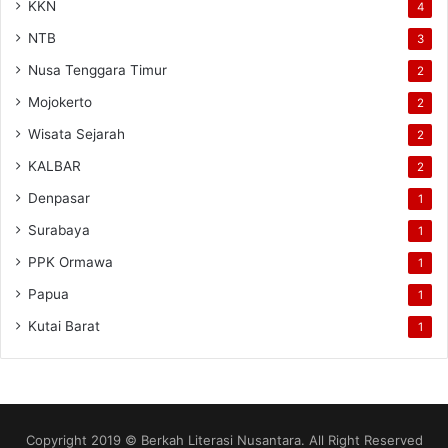
KKN
4
NTB
3
Nusa Tenggara Timur
2
Mojokerto
2
Wisata Sejarah
2
KALBAR
2
Denpasar
1
Surabaya
1
PPK Ormawa
1
Papua
1
Kutai Barat
1
Copyright 2019 © Berkah Literasi Nusantara. All Right Reserved