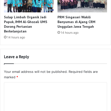
Sulap Limbah Organik Jadi
PRM Singasari Wakili
Pupuk, IMM Al-Ghozali UMS
Banyumas di Ajang CRM
Dorong Pertanian
Unggulan Jawa Tengah
Berkelanjutan
14 hours ago
14 hours ago
Leave a Reply
Your email address will not be published.
Required fields are
marked
*
C
o
m
m