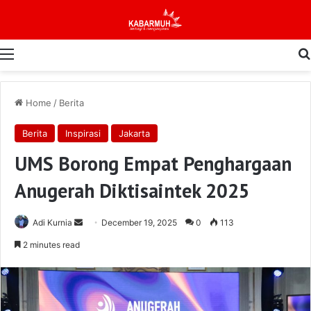
Menu
Home
/
Berita
Berita
Inspirasi
Jakarta
UMS Borong Empat Penghargaan
Anugerah Diktisaintek 2025
Send
Adi Kurnia
December 19, 2025
0
113
an
2 minutes read
email