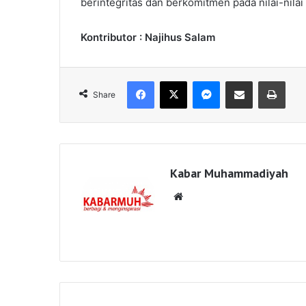
berintegritas dan berkomitmen pada nilai-nil
Kontributor : Najihus Salam
Facebook
X
Messenger
Share via Email
Print
Share
Kabar Muhammadiyah
Website