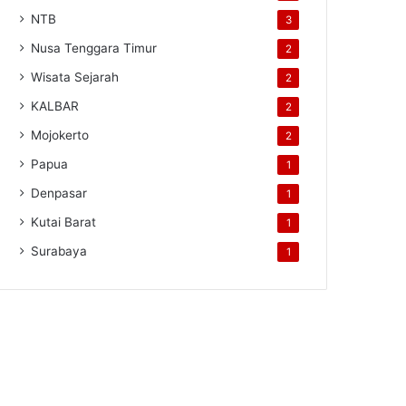
NTB
3
Nusa Tenggara Timur
2
Wisata Sejarah
2
KALBAR
2
Mojokerto
2
Papua
1
Denpasar
1
Kutai Barat
1
Surabaya
1