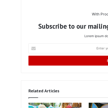
With Pro
Subscribe to our mailing
Lorem ipsum dol
Enter
your
Email
address
Related Articles