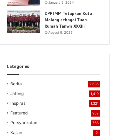
January 5, 2024
DPP IMM Tetapkan Kota
Malang sebagai Tuan
Rumah Tanwir XXXIII
August 9, 2025
Categories
Berita
2,635
Jateng
1,410
Inspirasi
1,321
Featured
952
Persyarikatan
766
Kajian
2