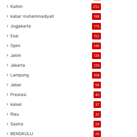
Kaltim
252
kabar muhammadiyah
198
Jogjakarta
176
Esai
152
Opini
146
Jatim
139
Jakarta
126
Lampung
108
Jabar
56
Prestasi
40
kalsel
37
Riau
32
Sastra
29
BENGKULU
26