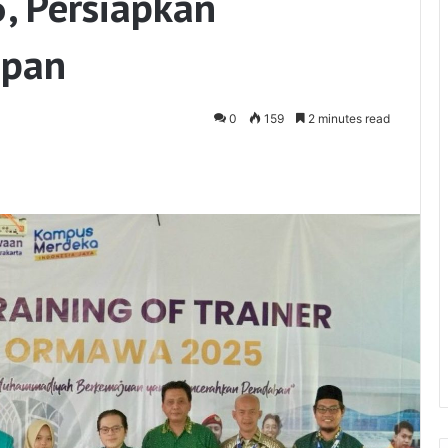
 Persiapkan
epan
0
159
2 minutes read