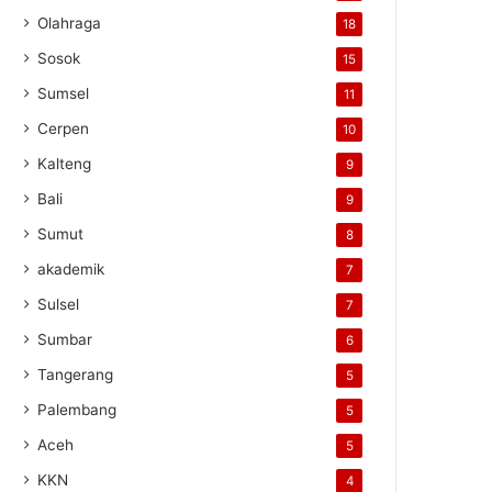
Olahraga
18
Sosok
15
Sumsel
11
Cerpen
10
Kalteng
9
Bali
9
Sumut
8
akademik
7
Sulsel
7
Sumbar
6
Tangerang
5
Palembang
5
Aceh
5
KKN
4