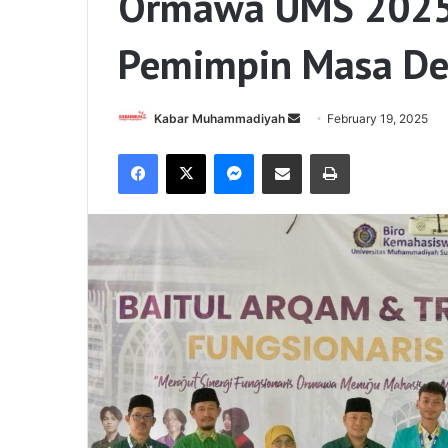
Ormawa UMS 2025,
Pemimpin Masa D
Send
Kabar Muhammadiyah
February 19, 2025
an
Facebook
X
Messenger
Share via Email
Print
email