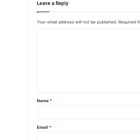
Leave a Reply
Your email address will not be published.
Required f
C
o
m
m
e
n
t
*
Name
*
Email
*