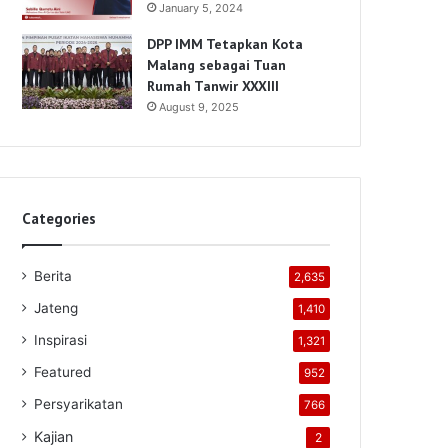
January 5, 2024
DPP IMM Tetapkan Kota
Malang sebagai Tuan
Rumah Tanwir XXXIII
August 9, 2025
Categories
Berita
2,635
Jateng
1,410
Inspirasi
1,321
Featured
952
Persyarikatan
766
Kajian
2