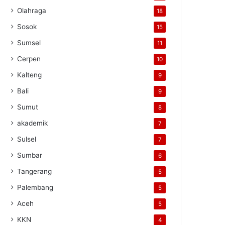
Olahraga
18
Sosok
15
Sumsel
11
Cerpen
10
Kalteng
9
Bali
9
Sumut
8
akademik
7
Sulsel
7
Sumbar
6
Tangerang
5
Palembang
5
Aceh
5
KKN
4