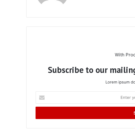
With Pro
Subscribe to our mailing
Lorem ipsum dol
Enter
your
Email
address