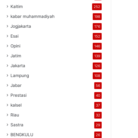
Kaltim
252
kabar muhammadiyah
198
Jogjakarta
176
Esai
152
Opini
146
Jatim
139
Jakarta
126
Lampung
108
Jabar
56
Prestasi
40
kalsel
37
Riau
32
Sastra
29
BENGKULU
26