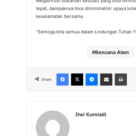
Megathrust bukanlah sesuatu yang bisa dihin
tepat, dampaknya bisa diminimalisir upaya kol
keselamatan bersama.
”Semoga kita semua dalam Lindungan Tuhan Ya
Bencana Alam
Facebook
X
Messenger
Share via Email
Print
Share
Dwi Kurniadi