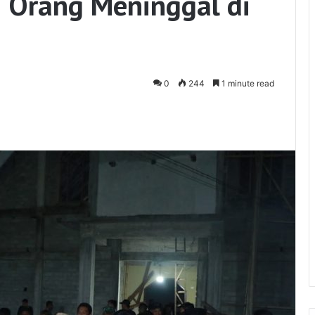
1 Orang Meninggal di
0
244
1 minute read