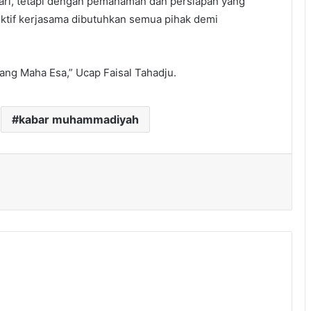
dari, tetapi dengan pemahaman dan persiapan yang
ektif kerjasama dibutuhkan semua pihak demi
ng Maha Esa,” Ucap Faisal Tahadju.
kabar muhammadiyah