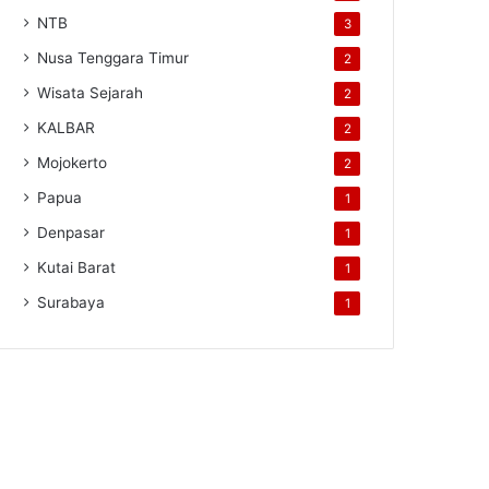
NTB
3
Nusa Tenggara Timur
2
Wisata Sejarah
2
KALBAR
2
Mojokerto
2
Papua
1
Denpasar
1
Kutai Barat
1
Surabaya
1