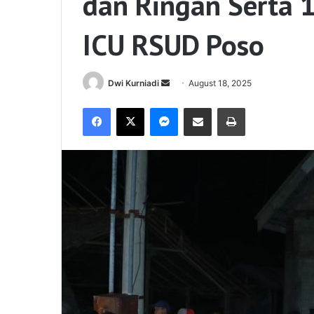
dan Ringan Serta 
ICU RSUD Poso
Send
Dwi Kurniadi
August 18, 2025
an
Facebook
X
Messenger
Share via Email
Print
email