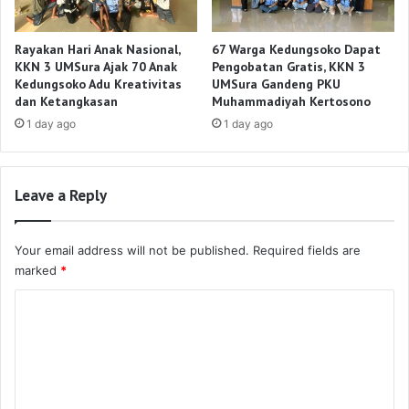
Rayakan Hari Anak Nasional,
67 Warga Kedungsoko Dapat
KKN 3 UMSura Ajak 70 Anak
Pengobatan Gratis, KKN 3
Kedungsoko Adu Kreativitas
UMSura Gandeng PKU
dan Ketangkasan
Muhammadiyah Kertosono
1 day ago
1 day ago
Leave a Reply
Your email address will not be published.
Required fields are
marked
*
C
o
m
m