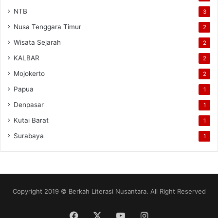
NTB
3
Nusa Tenggara Timur
2
Wisata Sejarah
2
KALBAR
2
Mojokerto
2
Papua
1
Denpasar
1
Kutai Barat
1
Surabaya
1
Copyright 2019 © Berkah Literasi Nusantara. All Right Reserved
Facebook
X
YouTube
Instagram