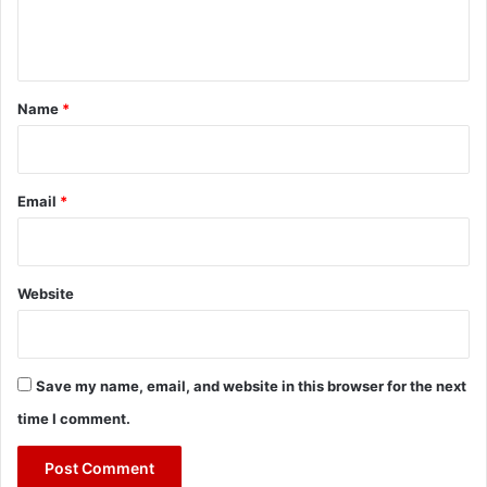
e
n
t
*
Name
*
Email
*
Website
Save my name, email, and website in this browser for the next
time I comment.