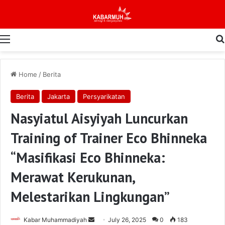
Menu
Home
/
Berita
Berita
Jakarta
Persyarikatan
Nasyiatul Aisyiyah Luncurkan
Training of Trainer Eco Bhinneka
“Masifikasi Eco Bhinneka:
Merawat Kerukunan,
Melestarikan Lingkungan”
Send
Kabar Muhammadiyah
July 26, 2025
0
183