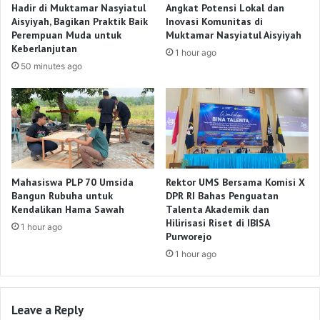
Hadir di Muktamar Nasyiatul
Angkat Potensi Lokal dan
Aisyiyah, Bagikan Praktik Baik
Inovasi Komunitas di
Perempuan Muda untuk
Muktamar Nasyiatul Aisyiyah
Keberlanjutan
1 hour ago
50 minutes ago
Mahasiswa PLP 70 Umsida
Rektor UMS Bersama Komisi X
Bangun Rubuha untuk
DPR RI Bahas Penguatan
Kendalikan Hama Sawah
Talenta Akademik dan
Hilirisasi Riset di IBISA
1 hour ago
Purworejo
1 hour ago
Leave a Reply