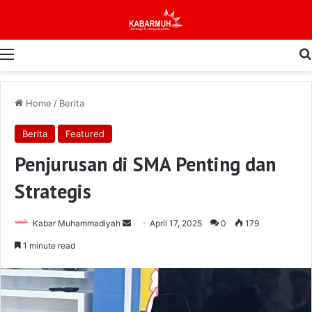
Menu
Home
/
Berita
Berita
Featured
Penjurusan di SMA Penting dan
Strategis
Send
Kabar Muhammadiyah
April 17, 2025
0
179
an
1 minute read
email