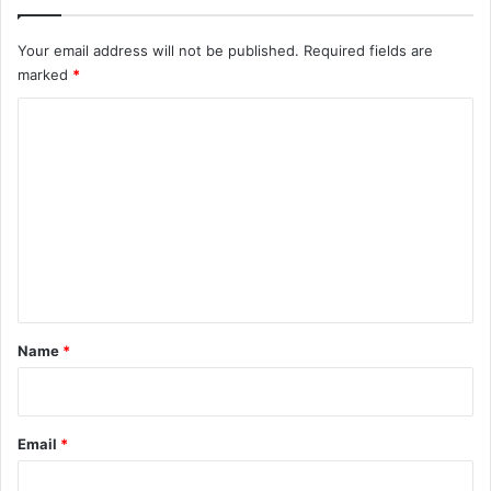
Your email address will not be published.
Required fields are
marked
*
C
o
m
m
e
n
t
*
Name
*
Email
*