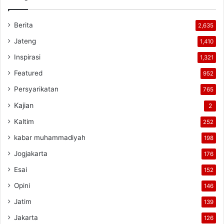
Berita
2,635
Jateng
1,410
Inspirasi
1,321
Featured
952
Persyarikatan
765
Kajian
2
Kaltim
252
kabar muhammadiyah
198
Jogjakarta
176
Esai
152
Opini
146
Jatim
139
Jakarta
126