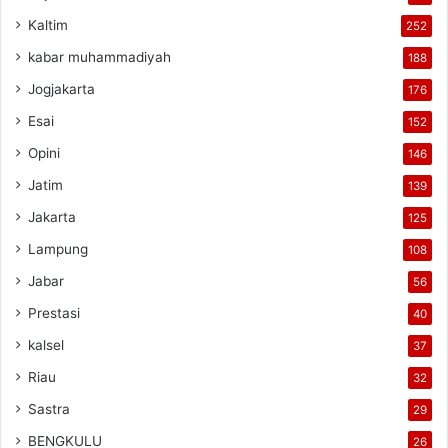
Kaltim
252
kabar muhammadiyah
188
Jogjakarta
176
Esai
152
Opini
146
Jatim
139
Jakarta
125
Lampung
108
Jabar
56
Prestasi
40
kalsel
37
Riau
32
Sastra
29
BENGKULU
26