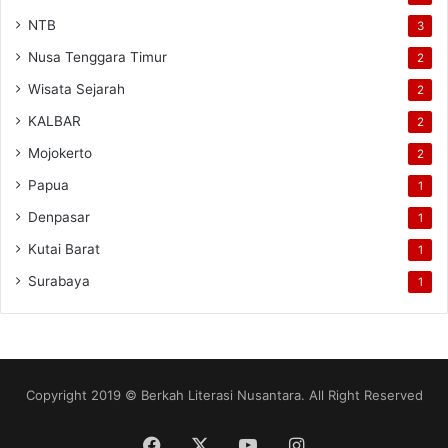
NTB
3
Nusa Tenggara Timur
2
Wisata Sejarah
2
KALBAR
2
Mojokerto
2
Papua
1
Denpasar
1
Kutai Barat
1
Surabaya
1
Copyright 2019 © Berkah Literasi Nusantara. All Right Reserved
Facebook
X
YouTube
Instagram