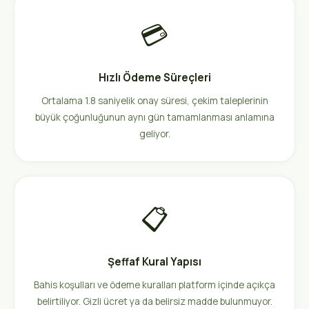
💳
Hızlı Ödeme Süreçleri
Ortalama 1.8 saniyelik onay süresi, çekim taleplerinin
büyük çoğunluğunun aynı gün tamamlanması anlamına
geliyor.
📋
Şeffaf Kural Yapısı
Bahis koşulları ve ödeme kuralları platform içinde açıkça
belirtiliyor. Gizli ücret ya da belirsiz madde bulunmuyor.