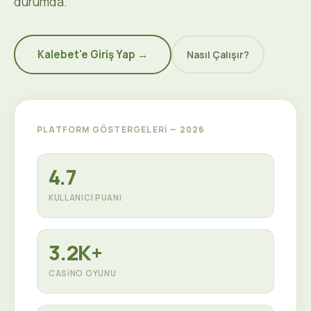
durumda.
Kalebet'e Giriş Yap →
Nasıl Çalışır?
PLATFORM GÖSTERGELERI — 2026
4.7
KULLANICI PUANI
3.2K+
CASINO OYUNU