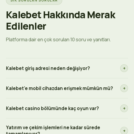
SIK SORULAN SORULAR
Kalebet Hakkında Merak
Edilenler
Platforma dair en çok sorulan 10 soru ve yanıtları.
+
Kalebet giriş adresi neden değişiyor?
Türkiye'deki yasal düzenlemeler nedeniyle çevrimiçi bahis
+
Kalebet'e mobil cihazdan erişmek mümkün mü?
platformları zaman zaman erişim kısıtlamalarıyla
karşılaşabiliyor. Bu durumlarda platform, kullanıcıların erişimini
Evet, platform iOS ve Android cihazlar için optimize edilmiş bir
sürdürebilmesi için yeni adresler devreye alıyor. Bu sayfa,
+
Kalebet casino bölümünde kaç oyun var?
arayüze sahip. Ayrı bir uygulama indirmeye gerek yok; mobil
her dönem için güncel bağlantıyı sunmak amacıyla düzenli
tarayıcı üzerinden doğrudan kullanılabiliyor. Ekran boyutuna
olarak güncelleniyor.
2026 itibarıyla 3.200'ü aşkın oyun seçeneği mevcut. Bunlar
göre otomatik uyum sağlıyor.
Yatırım ve çekim işlemleri ne kadar sürede
arasında slot makineleri, masa oyunları, jackpot oyunları ve
+
tamamlanıyor?