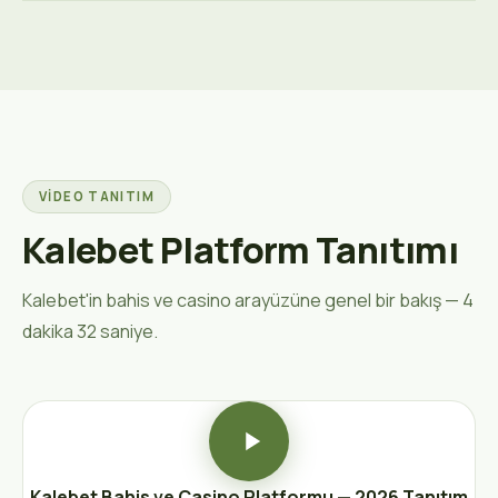
Bu sayfanın alt kısmındaki "Güncel Adres" bölümünde her
zaman aktif bağlantı yer alıyor. Sayfayı tarayıcına kaydetmek,
adres değişikliklerinde doğrudan buradan erişim sağlamana
imkân tanıyor.
VIDEO TANITIM
Kalebet Platform Tanıtımı
Kalebet'in bahis ve casino arayüzüne genel bir bakış — 4
dakika 32 saniye.
Kalebet Bahis ve Casino Platformu — 2026 Tanıtım