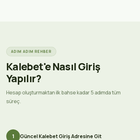
ADIM ADIM REHBER
Kalebet'e Nasıl Giriş
Yapılır?
Hesap oluşturmaktan ilk bahse kadar 5 adımda tüm
süreç.
1
Güncel Kalebet Giriş Adresine Git