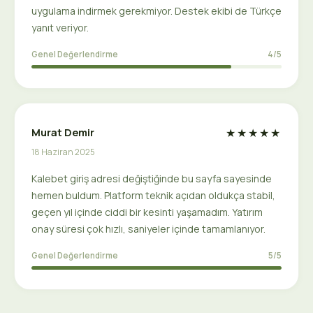
uygulama indirmek gerekmiyor. Destek ekibi de Türkçe
yanıt veriyor.
Genel Değerlendirme
4/5
Murat Demir
★★★★★
18 Haziran 2025
Kalebet giriş adresi değiştiğinde bu sayfa sayesinde
hemen buldum. Platform teknik açıdan oldukça stabil,
geçen yıl içinde ciddi bir kesinti yaşamadım. Yatırım
onay süresi çok hızlı, saniyeler içinde tamamlanıyor.
Genel Değerlendirme
5/5