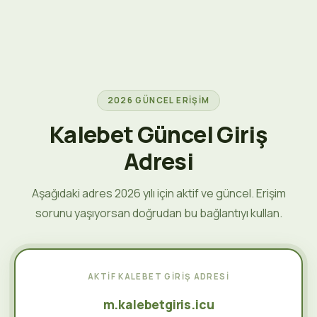
2026 GÜNCEL ERIŞIM
Kalebet Güncel Giriş
Adresi
Aşağıdaki adres 2026 yılı için aktif ve güncel. Erişim
sorunu yaşıyorsan doğrudan bu bağlantıyı kullan.
AKTIF KALEBET GIRIŞ ADRESI
m.kalebetgiris.icu