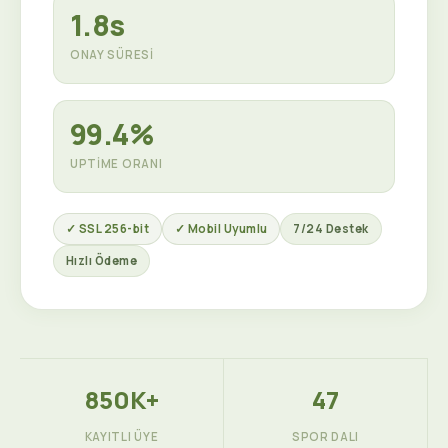
1.8s
ONAY SÜRESI
99.4%
UPTIME ORANI
✓ SSL 256-bit
✓ Mobil Uyumlu
7/24 Destek
Hızlı Ödeme
850K+
47
KAYITLI ÜYE
SPOR DALI