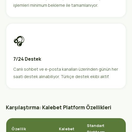
işlemleri minimum bekleme ile tamamlanıyor.
🎧
7/24 Destek
Canlı sohbet ve e-posta kanalları üzerinden günün her
saati destek alınabiliyor. Türkçe destek ekibi aktif.
Karşılaştırma: Kalebet Platform Özellikleri
Standart
Özellik
Kalebet