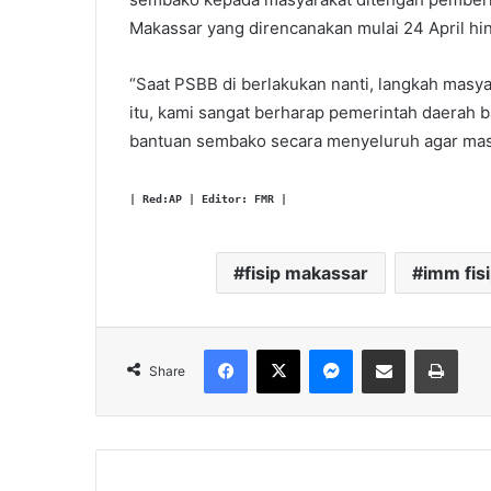
Makassar yang direncanakan mulai 24 April h
“Saat PSBB di berlakukan nanti, langkah masya
itu, kami sangat berharap pemerintah daerah
bantuan sembako secara menyeluruh agar masya
| Red:AP | Editor: FMR |
fisip makassar
imm fis
Facebook
X
Messenger
Share via Email
Print
Share