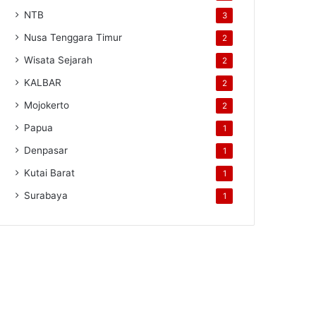
NTB
3
Nusa Tenggara Timur
2
Wisata Sejarah
2
KALBAR
2
Mojokerto
2
Papua
1
Denpasar
1
Kutai Barat
1
Surabaya
1