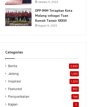
January 5, 2024
DPP IMM Tetapkan Kota
Malang sebagai Tuan
Rumah Tanwir XXXIII
August 9, 2025
Categories
Berita
2,640
Jateng
1,410
Inspirasi
1,324
Featured
952
Persyarikatan
766
Kajian
2