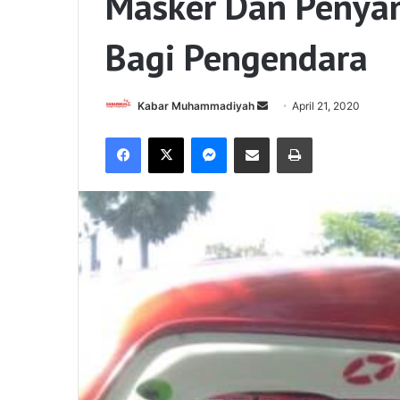
Masker Dan Penyan
Bagi Pengendara
Send
Kabar Muhammadiyah
April 21, 2020
an
Facebook
X
Messenger
Share via Email
Print
email