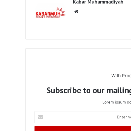
Kabar Muhammadiyah
Website
With Pro
Subscribe to our mailing
Lorem ipsum dol
Enter
your
Email