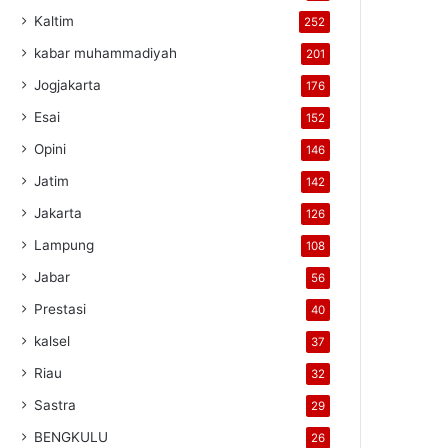
Kaltim
252
kabar muhammadiyah
201
Jogjakarta
176
Esai
152
Opini
146
Jatim
142
Jakarta
126
Lampung
108
Jabar
56
Prestasi
40
kalsel
37
Riau
32
Sastra
29
BENGKULU
26