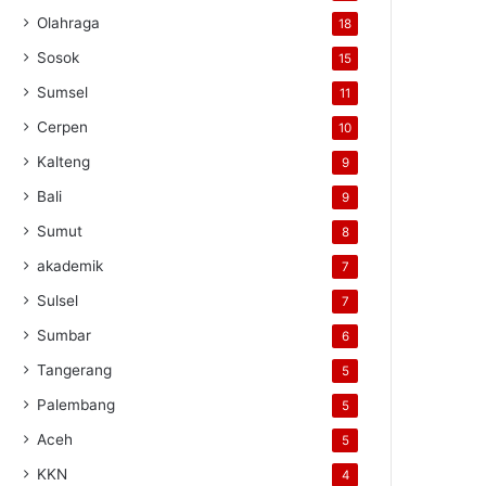
Olahraga
18
Sosok
15
Sumsel
11
Cerpen
10
Kalteng
9
Bali
9
Sumut
8
akademik
7
Sulsel
7
Sumbar
6
Tangerang
5
Palembang
5
Aceh
5
KKN
4