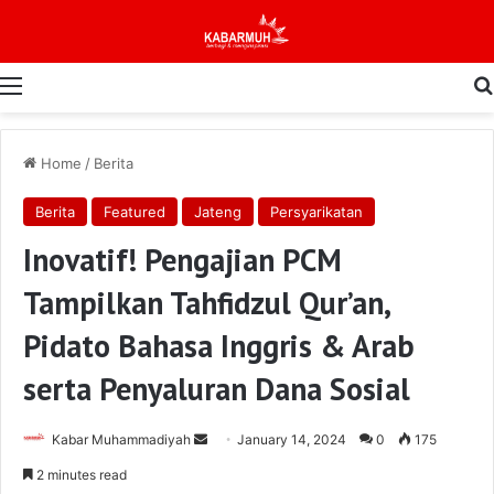
Menu
Home
/
Berita
Berita
Featured
Jateng
Persyarikatan
Inovatif! Pengajian PCM
Tampilkan Tahfidzul Qur’an,
Pidato Bahasa Inggris & Arab
serta Penyaluran Dana Sosial
Send
Kabar Muhammadiyah
January 14, 2024
0
175
an
2 minutes read
email