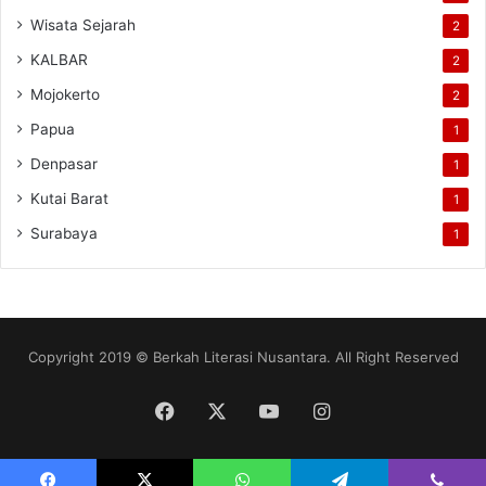
Wisata Sejarah
2
KALBAR
2
Mojokerto
2
Papua
1
Denpasar
1
Kutai Barat
1
Surabaya
1
Copyright 2019 © Berkah Literasi Nusantara. All Right Reserved
Facebook
X
YouTube
Instagram