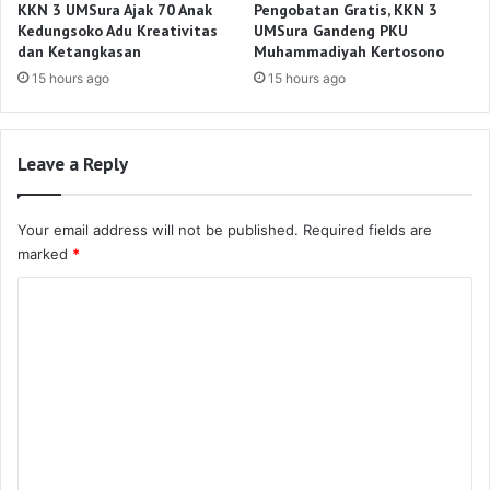
KKN 3 UMSura Ajak 70 Anak
Pengobatan Gratis, KKN 3
Kedungsoko Adu Kreativitas
UMSura Gandeng PKU
dan Ketangkasan
Muhammadiyah Kertosono
15 hours ago
15 hours ago
Leave a Reply
Your email address will not be published.
Required fields are
marked
*
C
o
m
m
e
n