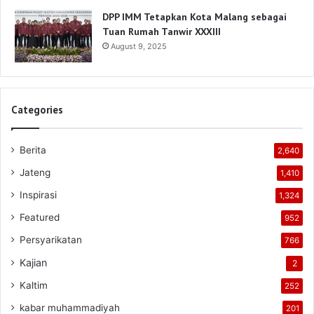
DPP IMM Tetapkan Kota Malang sebagai
Tuan Rumah Tanwir XXXIII
August 9, 2025
Categories
Berita
2,640
Jateng
1,410
Inspirasi
1,324
Featured
952
Persyarikatan
766
Kajian
2
Kaltim
252
kabar muhammadiyah
201