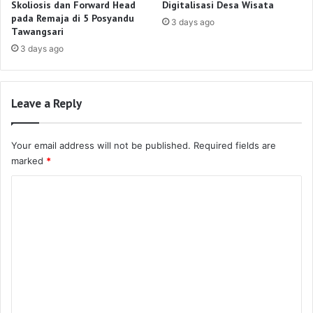
Skoliosis dan Forward Head
Digitalisasi Desa Wisata
pada Remaja di 5 Posyandu
3 days ago
Tawangsari
3 days ago
Leave a Reply
Your email address will not be published.
Required fields are
marked
*
C
o
m
m
e
n
t