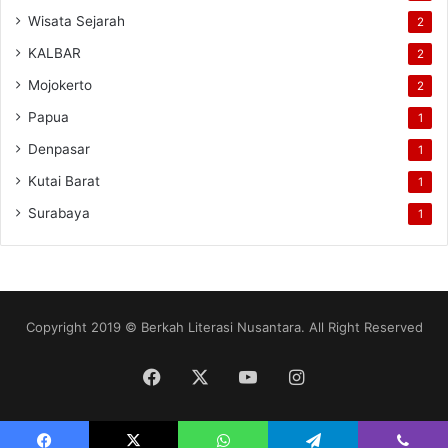
Wisata Sejarah
2
KALBAR
2
Mojokerto
2
Papua
1
Denpasar
1
Kutai Barat
1
Surabaya
1
Copyright 2019 © Berkah Literasi Nusantara. All Right Reserved
Facebook
X
YouTube
Instagram