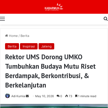
Menu
Home
/
Berita
Berita
Inspirasi
Jateng
Rektor UMS Dorong UMKO
Tumbuhkan Budaya Mutu Riset
Berdampak, Berkontribusi, &
Berkelanjutan
Send
Adi Kurnia
May 10, 2026
0
73
1 minute read
an
email