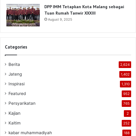
DPP IMM Tetapkan Kota Malang sebagai
Tuan Rumah Tanwir XXXIII
August 9, 2025
Categories
Berita
2,624
Jateng
1,402
Inspirasi
1,310
Featured
952
Persyarikatan
765
Kajian
2
Kaltim
252
kabar muhammadiyah
188