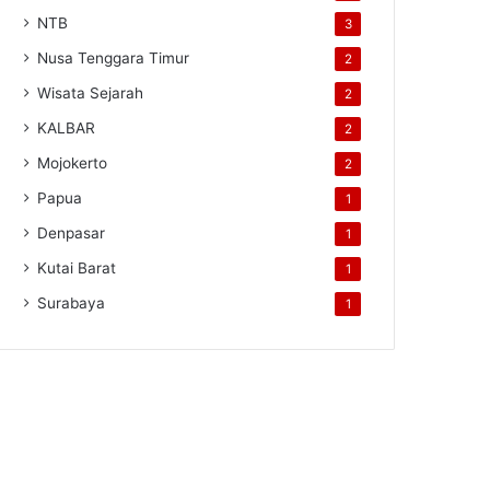
NTB
3
Nusa Tenggara Timur
2
Wisata Sejarah
2
KALBAR
2
Mojokerto
2
Papua
1
Denpasar
1
Kutai Barat
1
Surabaya
1