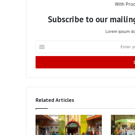
With Pro
Subscribe to our mailing
Lorem ipsum dol
Enter
your
Email
address
Related Articles