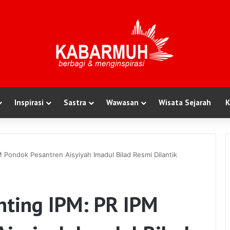
Inspirasi
Sastra
Wawasan
Wisata Sejarah
K
 Pondok Pesantren Aisyiyah Imadul Bilad Resmi Dilantik
ting IPM: PR IPM