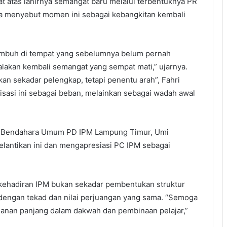
 atas lahirnya semangat baru melalui terbentuknya PR
Ia menyebut momen ini sebagai kebangkitan kembali
 tumbuh di tempat yang sebelumnya belum pernah
alakan kembali semangat yang sempat mati,” ujarnya.
n sekadar pelengkap, tetapi penentu arah”, Fahri
isasi ini sebagai beban, melainkan sebagai wadah awal
ari Bendahara Umum PD IPM Lampung Timur, Umi
lantikan ini dan mengapresiasi PC IPM sebagai
ehadiran IPM bukan sekadar pembentukan struktur
 dengan tekad dan nilai perjuangan yang sama. “Semoga
alanan panjang dalam dakwah dan pembinaan pelajar,”