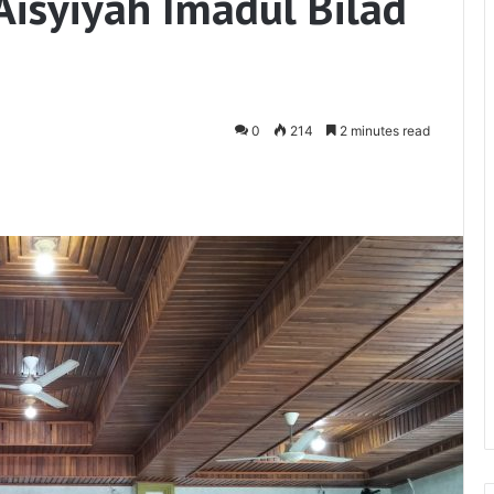
Aisyiyah Imadul Bilad
0
214
2 minutes read