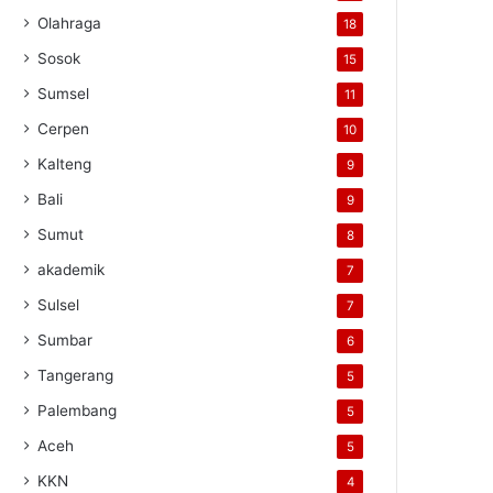
Olahraga
18
Sosok
15
Sumsel
11
Cerpen
10
Kalteng
9
Bali
9
Sumut
8
akademik
7
Sulsel
7
Sumbar
6
Tangerang
5
Palembang
5
Aceh
5
KKN
4