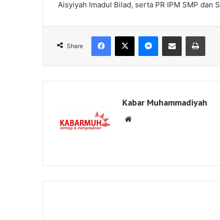
Aisyiyah Imadul Bilad, serta PR IPM SMP da
Facebook
X
Messenger
Share via Email
Print
Share
Kabar Muhammadiyah
Website