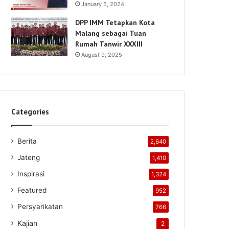
January 5, 2024
DPP IMM Tetapkan Kota
Malang sebagai Tuan
Rumah Tanwir XXXIII
August 9, 2025
Categories
Berita
2,640
Jateng
1,410
Inspirasi
1,324
Featured
952
Persyarikatan
766
Kajian
2