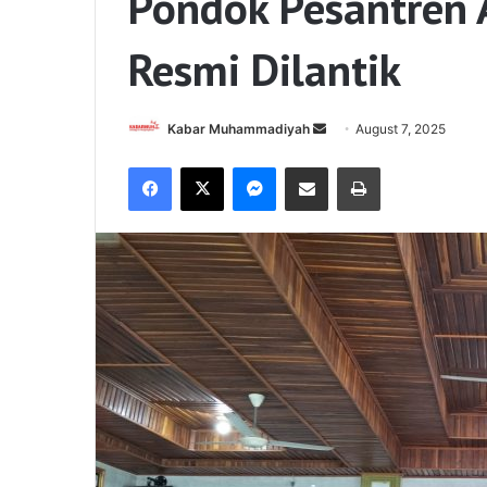
Pondok Pesantren 
Resmi Dilantik
Send
Kabar Muhammadiyah
August 7, 2025
an
Facebook
X
Messenger
Share via Email
Print
email