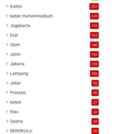
Kaltim
252
kabar muhammadiyah
201
Jogjakarta
176
Esai
152
Opini
146
Jatim
142
Jakarta
126
Lampung
108
Jabar
56
Prestasi
40
kalsel
37
Riau
32
Sastra
29
BENGKULU
26