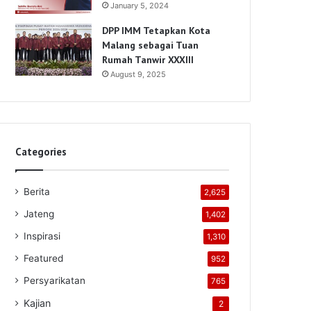
January 5, 2024
DPP IMM Tetapkan Kota
Malang sebagai Tuan
Rumah Tanwir XXXIII
August 9, 2025
Categories
Berita
2,625
Jateng
1,402
Inspirasi
1,310
Featured
952
Persyarikatan
765
Kajian
2