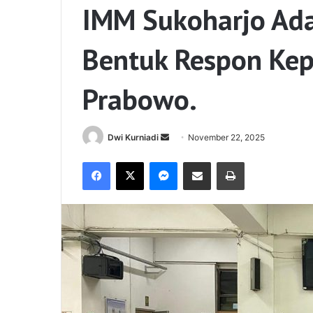
IMM Sukoharjo Ada
Bentuk Respon Kep
Prabowo.
Send
Dwi Kurniadi
November 22, 2025
an
Facebook
X
Messenger
Share via Email
Print
email