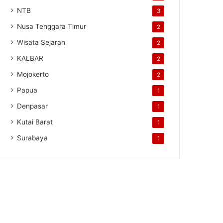
NTB
3
Nusa Tenggara Timur
2
Wisata Sejarah
2
KALBAR
2
Mojokerto
2
Papua
1
Denpasar
1
Kutai Barat
1
Surabaya
1