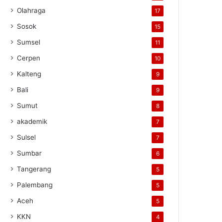
Olahraga
17
Sosok
15
Sumsel
11
Cerpen
10
Kalteng
9
Bali
9
Sumut
8
akademik
7
Sulsel
7
Sumbar
6
Tangerang
5
Palembang
5
Aceh
5
KKN
4