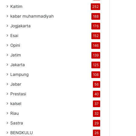
Kaltim
252
kabar muhammadiyah
188
Jogjakarta
176
Esai
152
Opini
146
Jatim
139
Jakarta
125
Lampung
108
Jabar
56
Prestasi
40
kalsel
37
Riau
32
Sastra
29
BENGKULU
26