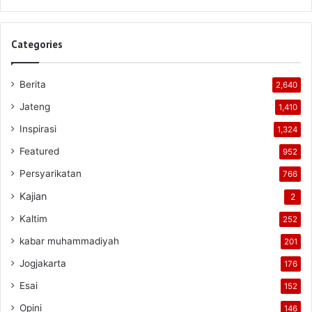
Categories
Berita
2,640
Jateng
1,410
Inspirasi
1,324
Featured
952
Persyarikatan
766
Kajian
2
Kaltim
252
kabar muhammadiyah
201
Jogjakarta
176
Esai
152
Opini
146