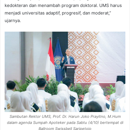
kedokteran dan menambah program doktoral. UMS harus
menjadi universitas adaptif, progresif, dan moderat,”
ujarnya.
Sambutan Rektor UMS, Prof. Dr. Harun Joko Prayitno, M.Hum
dalam agenda Sumpah Apoteker pada Sabtu (4/10) bertempat di
Ballroom Swissbell Saripetojo