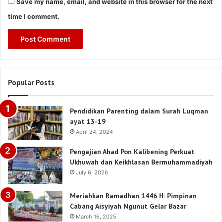
Save my name, email, and website in this browser for the next
time I comment.
Popular Posts
Pendidikan Parenting dalam Surah Luqman
ayat 13-19
April 24, 2024
Pengajian Ahad Pon Kalibening Perkuat
Ukhuwah dan Keikhlasan Bermuhammadiyah
July 6, 2026
Meriahkan Ramadhan 1446 H: Pimpinan
Cabang Aisyiyah Ngunut Gelar Bazar
March 16, 2025