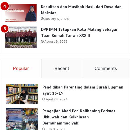
Kesulitan dan Musibah Hasil dari Dosa dan
Maksiat
January 5, 2024
DPP IMM Tetapkan Kota Malang sebagai
Tuan Rumah Tanwir XXXIII
August 9, 2025
Popular
Recent
Comments
Pendidikan Parenting dalam Surah Luqman
ayat 13-19
April 24, 2024
Pengajian Ahad Pon Kalibening Perkuat
Ukhuwah dan Keikhlasan
Bermuhammadiyah
July 6, 2026