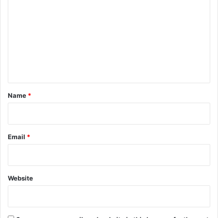
o
m
m
e
n
t
*
Name
*
Email
*
Website