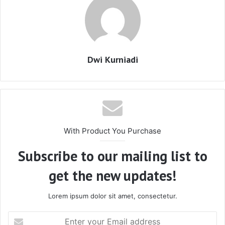
Dwi Kurniadi
With Product You Purchase
Subscribe to our mailing list to
get the new updates!
Lorem ipsum dolor sit amet, consectetur.
Enter