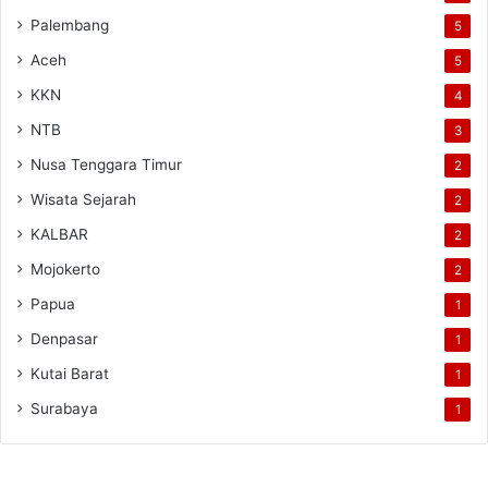
Palembang
5
Aceh
5
KKN
4
NTB
3
Nusa Tenggara Timur
2
Wisata Sejarah
2
KALBAR
2
Mojokerto
2
Papua
1
Denpasar
1
Kutai Barat
1
Surabaya
1