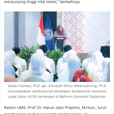
menjunjung tinggi nilai islami,” tambahnya.
Dekan Farmasi, Prof. apt. Erindyah Retno Wikantyasning, Ph.D
menyampaikan sambutannya dihadapan Sumpahwan Apoteker
pada Sabtu (4/10) bertempat di Ballroom Swissbell Saripetojo
Rektor UMS, Prof. Dr. Harun Joko Prayitno, M.Hum., turut