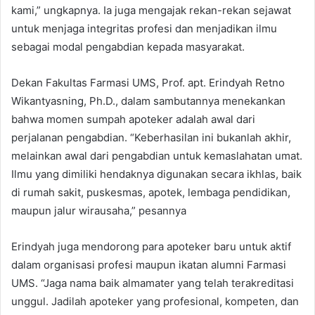
kami,” ungkapnya. Ia juga mengajak rekan-rekan sejawat
untuk menjaga integritas profesi dan menjadikan ilmu
sebagai modal pengabdian kepada masyarakat.
Dekan Fakultas Farmasi UMS, Prof. apt. Erindyah Retno
Wikantyasning, Ph.D., dalam sambutannya menekankan
bahwa momen sumpah apoteker adalah awal dari
perjalanan pengabdian. “Keberhasilan ini bukanlah akhir,
melainkan awal dari pengabdian untuk kemaslahatan umat.
Ilmu yang dimiliki hendaknya digunakan secara ikhlas, baik
di rumah sakit, puskesmas, apotek, lembaga pendidikan,
maupun jalur wirausaha,” pesannya
Erindyah juga mendorong para apoteker baru untuk aktif
dalam organisasi profesi maupun ikatan alumni Farmasi
UMS. “Jaga nama baik almamater yang telah terakreditasi
unggul. Jadilah apoteker yang profesional, kompeten, dan