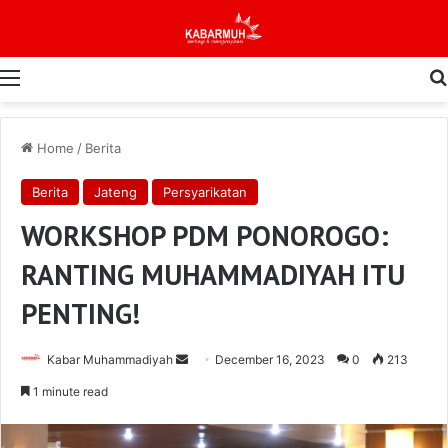
Menu
Home
/
Berita
Berita
Jateng
Persyarikatan
WORKSHOP PDM PONOROGO:
RANTING MUHAMMADIYAH ITU
PENTING!
Send
Kabar Muhammadiyah
December 16, 2023
0
213
an
1 minute read
email