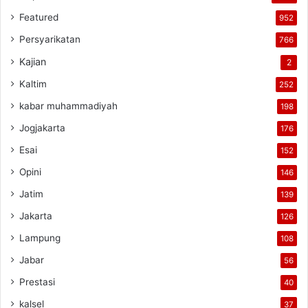
Featured
952
Persyarikatan
766
Kajian
2
Kaltim
252
kabar muhammadiyah
198
Jogjakarta
176
Esai
152
Opini
146
Jatim
139
Jakarta
126
Lampung
108
Jabar
56
Prestasi
40
kalsel
37