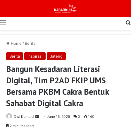
Menu
Home
/
Berita
Berita
Inspirasi
Jateng
Bangun Kesadaran Literasi
Digital, Tim P2AD FKIP UMS
Bersama PKBM Cakra Bentuk
Sahabat Digital Cakra
Send
Dwi Kurniadi
June 16, 2025
0
140
an
2 minutes read
email