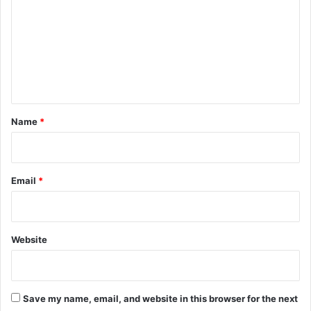
m
m
e
n
t
*
Name
*
Email
*
Website
Save my name, email, and website in this browser for the next