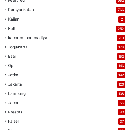
Featured
952
Persyarikatan
766
Kajian
2
Kaltim
252
kabar muhammadiyah
201
Jogjakarta
176
Esai
152
Opini
146
Jatim
142
Jakarta
126
Lampung
108
Jabar
56
Prestasi
40
kalsel
37