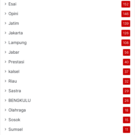
Esai
152
Opini
146
Jatim
139
Jakarta
126
Lampung
108
Jabar
56
Prestasi
40
kalsel
37
Riau
32
Sastra
29
BENGKULU
26
Olahraga
18
Sosok
15
Sumsel
11