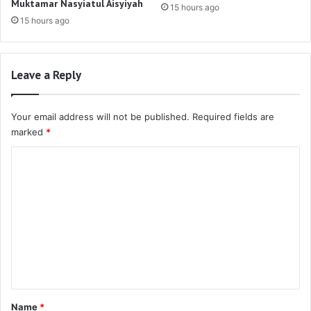
Muktamar Nasyiatul Aisyiyah
15 hours ago
15 hours ago
Leave a Reply
Your email address will not be published.
Required fields are
marked
*
C
o
m
m
e
n
t
*
Name
*