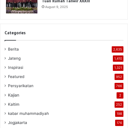
Tuan Rumah Tanwir XXXIII
August 9, 2025
Categories
Berita
2,635
Jateng
1,410
Inspirasi
1,321
Featured
952
Persyarikatan
766
Kajian
2
Kaltim
252
kabar muhammadiyah
198
Jogjakarta
176