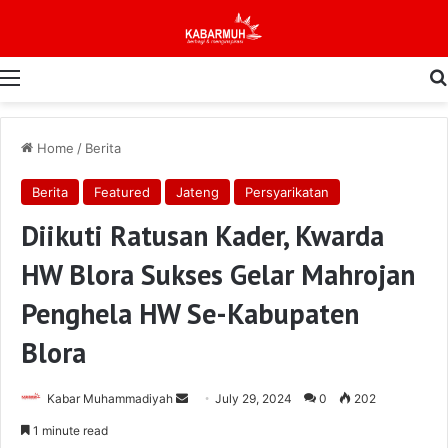
Menu
Home
/
Berita
Berita
Featured
Jateng
Persyarikatan
Diikuti Ratusan Kader, Kwarda
HW Blora Sukses Gelar Mahrojan
Penghela HW Se-Kabupaten
Blora
Send
Kabar Muhammadiyah
July 29, 2024
0
202
an
1 minute read
email