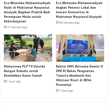
Eco Bhinneka Muhammadiyah
Eco Bhinneka Muhammadiyah
Hadir di Muktamar Nasyiatul
Angkat Potensi Lokal dan
Aisyiyah, Bagikan Praktik Baik
Inovasi Komunitas di
Perempuan Muda untuk
Muktamar Nasyiatul Aisyiyah
Keberlanjutan
56 minutes ago
41 minutes ago
Mahasiswa PLP 70 Umsida
Rektor UMS Bersama Komisi X
Bangun Rubuha untuk
DPR RI Bahas Penguatan
Kendalikan Hama Sawah
Talenta Akademik dan
Hilirisasi Riset di IBISA
1 hour ago
Purworejo
1 hour ago