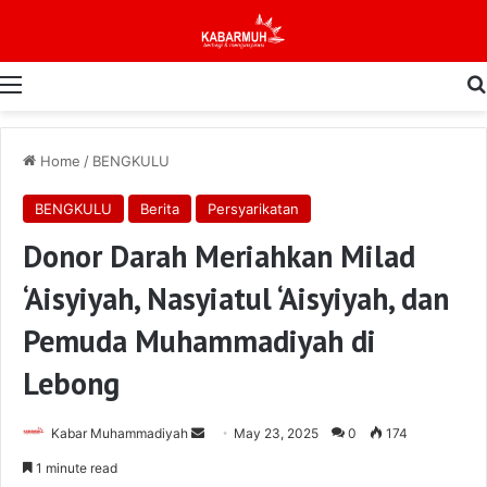
Menu
Home
/
BENGKULU
BENGKULU
Berita
Persyarikatan
Donor Darah Meriahkan Milad
‘Aisyiyah, Nasyiatul ‘Aisyiyah, dan
Pemuda Muhammadiyah di
Lebong
Send
Kabar Muhammadiyah
May 23, 2025
0
174
an
1 minute read
email