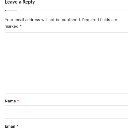
Leave a Reply
Your email address will not be published.
Required fields are
marked
*
C
o
m
m
e
n
t
*
Name
*
Email
*