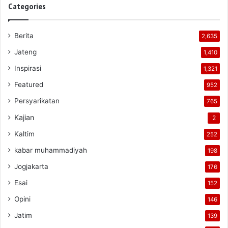
Categories
Berita
2,635
Jateng
1,410
Inspirasi
1,321
Featured
952
Persyarikatan
765
Kajian
2
Kaltim
252
kabar muhammadiyah
198
Jogjakarta
176
Esai
152
Opini
146
Jatim
139