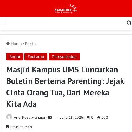
Menu
Home
/
Berita
Berita
Featured
Persyarikatan
Masjid Kampus UMS Luncurkan
Buletin Bertema Parenting: Jejak
Cinta Orang Tua, Dari Mereka
Kita Ada
Send
Andi Rezti Maharani
June 28, 2025
0
203
an
1 minute read
email