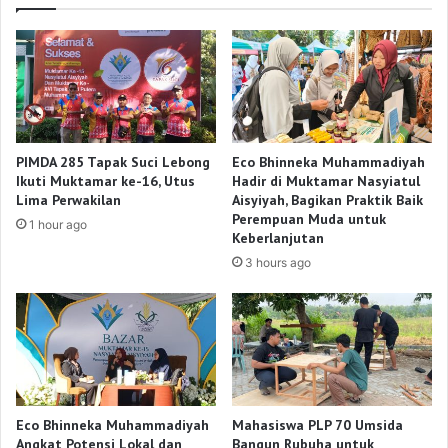
PIMDA 285 Tapak Suci Lebong
Eco Bhinneka Muhammadiyah
Ikuti Muktamar ke-16, Utus
Hadir di Muktamar Nasyiatul
Lima Perwakilan
Aisyiyah, Bagikan Praktik Baik
Perempuan Muda untuk
1 hour ago
Keberlanjutan
3 hours ago
Eco Bhinneka Muhammadiyah
Mahasiswa PLP 70 Umsida
Angkat Potensi Lokal dan
Bangun Rubuha untuk