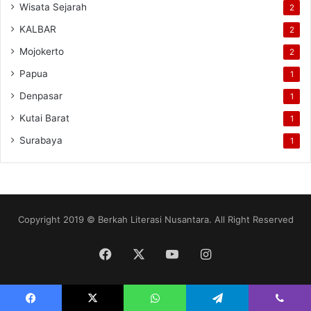
Wisata Sejarah
2
KALBAR
2
Mojokerto
2
Papua
1
Denpasar
1
Kutai Barat
1
Surabaya
1
Copyright 2019 © Berkah Literasi Nusantara. All Right Reserved
Facebook
X
YouTube
Instagram