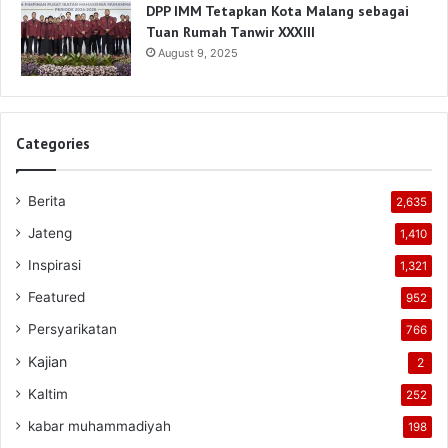
DPP IMM Tetapkan Kota Malang sebagai
Tuan Rumah Tanwir XXXIII
August 9, 2025
Categories
Berita
2,635
Jateng
1,410
Inspirasi
1,321
Featured
952
Persyarikatan
766
Kajian
2
Kaltim
252
kabar muhammadiyah
198