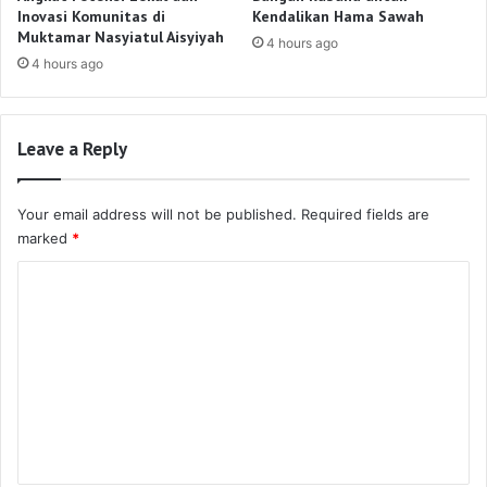
Inovasi Komunitas di
Kendalikan Hama Sawah
Muktamar Nasyiatul Aisyiyah
4 hours ago
4 hours ago
Leave a Reply
Your email address will not be published.
Required fields are
marked
*
C
o
m
m
e
n
t