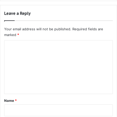
Leave a Reply
Your email address will not be published.
Required fields are
marked
*
C
o
m
m
e
n
t
*
Name
*