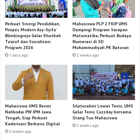
Perkuat Sinergi Pendidikan,
Mahasiswa PLP 2 FKIP UMS
Ponpes Modern Asy-Syifa’
Dampingi Program Sarapan
Blimbingrejo Gelar Khutbah
Matematika, Perkuat Budaya
Ta’aruf dan Sosialisasi
Numerasi di SD
Program 2026
Muhammadiyah PK Baturan
7 days ago
2 weeks ago
Mahasiswa UMS Resmi
Silaturahmi Lewat Tenis, UMS
Nahkodai PW IPM Jawa
Gelar Tenis Cuzzday bersama
Tengah, Siap Perkuat
Orang Tua Mahasiswa
Kaderisasi Berbasis Digital
2 weeks ago
2 weeks ago