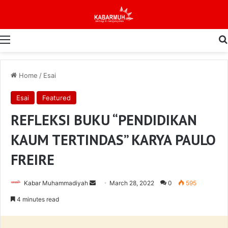
Menu
Home
/
Esai
Esai
Featured
REFLEKSI BUKU “PENDIDIKAN
KAUM TERTINDAS” KARYA PAULO
FREIRE
Send
Kabar Muhammadiyah
March 28, 2022
0
595
an
4 minutes read
email