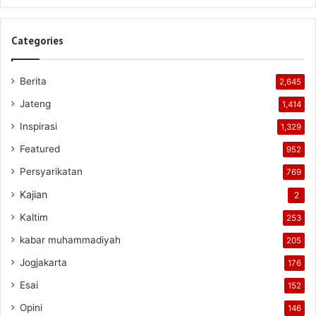
Categories
Berita
2,645
Jateng
1,414
Inspirasi
1,329
Featured
952
Persyarikatan
769
Kajian
2
Kaltim
253
kabar muhammadiyah
205
Jogjakarta
176
Esai
152
Opini
146