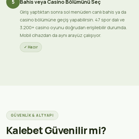
5
Bahis veya Casino Bölümünü Seç
Giriş yaptıktan sonra sol menüden canlı bahis ya da
casino bölümüne geçiş yapabilirsin. 47 spor dalı ve
3.200+ casino oyunu doğrudan erişilebilir durumda.
Mobil cihazdan da aynı arayüz çalışıyor.
✓ Hazır
GÜVENLIK & ALTYAPI
Kalebet Güvenilir mi?