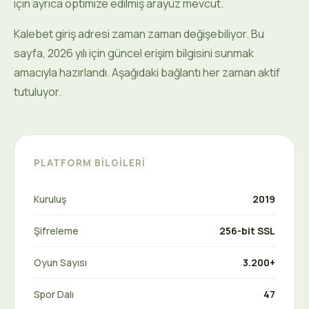
için ayrıca optimize edilmiş arayüz mevcut.
Kalebet giriş adresi zaman zaman değişebiliyor. Bu
sayfa, 2026 yılı için güncel erişim bilgisini sunmak
amacıyla hazırlandı. Aşağıdaki bağlantı her zaman aktif
tutuluyor.
PLATFORM BILGILERI
Kuruluş
2019
Şifreleme
256-bit SSL
Oyun Sayısı
3.200+
Spor Dalı
47