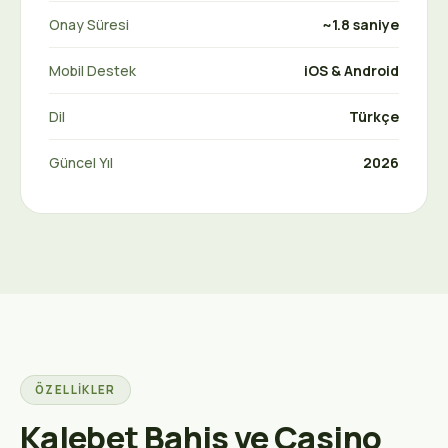
Onay Süresi
~1.8 saniye
Mobil Destek
iOS & Android
Dil
Türkçe
Güncel Yıl
2026
ÖZELLIKLER
Kalebet Bahis ve Casino