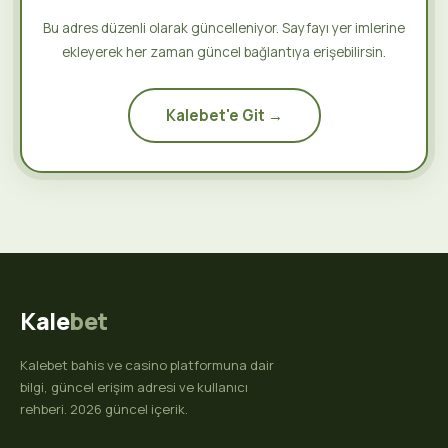
Bu adres düzenli olarak güncelleniyor. Sayfayı yer imlerine
ekleyerek her zaman güncel bağlantıya erişebilirsin.
Kalebet'e Git →
Kale
bet
Kalebet bahis ve casino platformuna dair
bilgi, güncel erişim adresi ve kullanıcı
rehberi. 2026 güncel içerik.