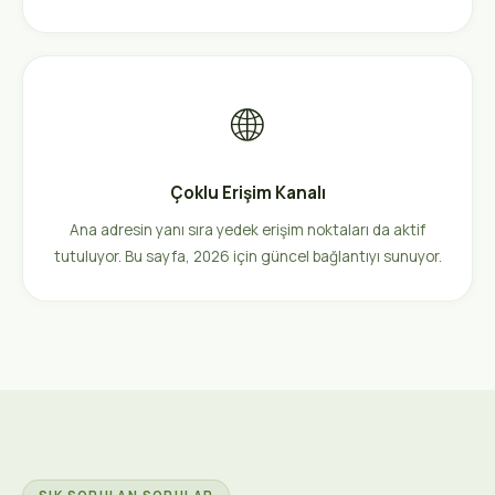
🌐
Çoklu Erişim Kanalı
Ana adresin yanı sıra yedek erişim noktaları da aktif
tutuluyor. Bu sayfa, 2026 için güncel bağlantıyı sunuyor.