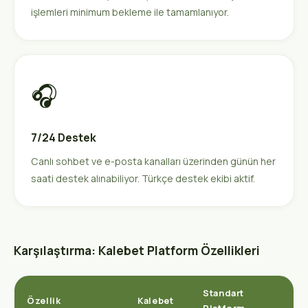
işlemleri minimum bekleme ile tamamlanıyor.
🎧
7/24 Destek
Canlı sohbet ve e-posta kanalları üzerinden günün her
saati destek alınabiliyor. Türkçe destek ekibi aktif.
Karşılaştırma: Kalebet Platform Özellikleri
Standart
Özellik
Kalebet