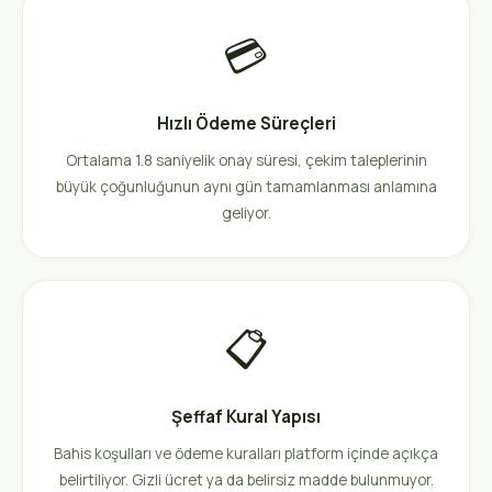
💳
Hızlı Ödeme Süreçleri
Ortalama 1.8 saniyelik onay süresi, çekim taleplerinin
büyük çoğunluğunun aynı gün tamamlanması anlamına
geliyor.
📋
Şeffaf Kural Yapısı
Bahis koşulları ve ödeme kuralları platform içinde açıkça
belirtiliyor. Gizli ücret ya da belirsiz madde bulunmuyor.