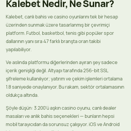
Kalebet Nedir, Ne Sunar?
Kalebet, canlı bahis ve casino oyunlarını tek bir hesap
üzerinden sunmak üzere tasarlanmış bir çevrimiçi
platform. Futbol, basketbol, tenis gibi popüler spor
dallarının yanı sıra 47 farklı branşta oran takibi
yapılabiliyor.
Ve aslında platformu diğerlerinden ayıran şey sadece
içerik genişliği değil. Altyapı tarafında 256-bit SSL
şifreleme kullanılıyor; yatırım ve çekim işlemleri ortalama
1.8 saniyede onaylanıyor. Bu rakam, sektör ortalamasının
oldukça altında.
Şöyle düşün: 3.200'ü aşkın casino oyunu, canlı dealer
masaları ve anlık bahis seçenekleri — bunların hepsi
mobil tarayıcıdan da sorunsuz çalışıyor. iOS ve Android