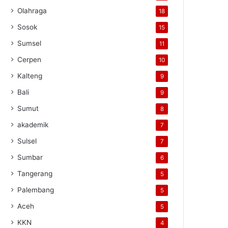
Olahraga
18
Sosok
15
Sumsel
11
Cerpen
10
Kalteng
9
Bali
9
Sumut
8
akademik
7
Sulsel
7
Sumbar
6
Tangerang
5
Palembang
5
Aceh
5
KKN
4