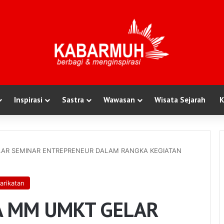
Inspirasi
Sastra
Wawasan
Wisata Sejarah
K
AR SEMINAR ENTREPRENEUR DALAM RANGKA KEGIATAN
arikatan
A MM UMKT GELAR