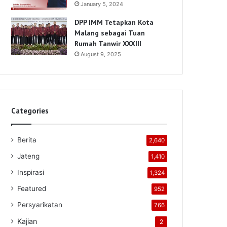
January 5, 2024
DPP IMM Tetapkan Kota
Malang sebagai Tuan
Rumah Tanwir XXXIII
August 9, 2025
Categories
Berita
2,640
Jateng
1,410
Inspirasi
1,324
Featured
952
Persyarikatan
766
Kajian
2