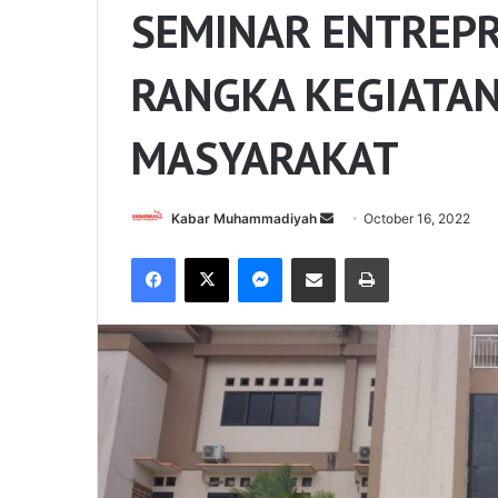
SEMINAR ENTREP
RANGKA KEGIATA
MASYARAKAT
Send
Kabar Muhammadiyah
October 16, 2022
an
Facebook
X
Messenger
Share via Email
Print
email