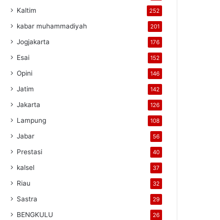
Kaltim
252
kabar muhammadiyah
201
Jogjakarta
176
Esai
152
Opini
146
Jatim
142
Jakarta
126
Lampung
108
Jabar
56
Prestasi
40
kalsel
37
Riau
32
Sastra
29
BENGKULU
26