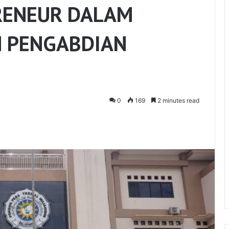
RENEUR DALAM
N PENGABDIAN
0
169
2 minutes read