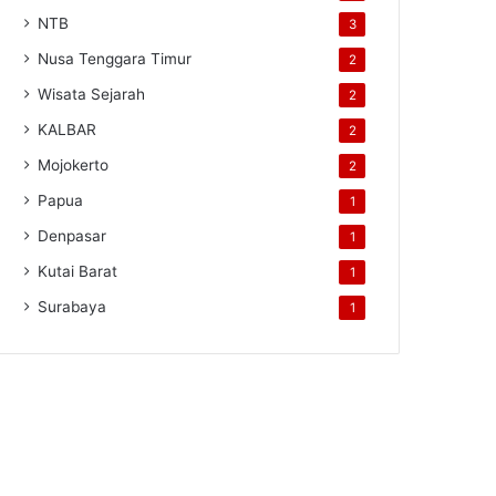
NTB
3
Nusa Tenggara Timur
2
Wisata Sejarah
2
KALBAR
2
Mojokerto
2
Papua
1
Denpasar
1
Kutai Barat
1
Surabaya
1