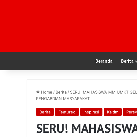
Beranda
Berita
Home
/
Berita
/
SERU! MAHASISWA MM UMKT GEL
PENGABDIAN MASYARAKAT
Berita
Featured
Inspirasi
Kaltim
Persy
SERU! MAHASISW