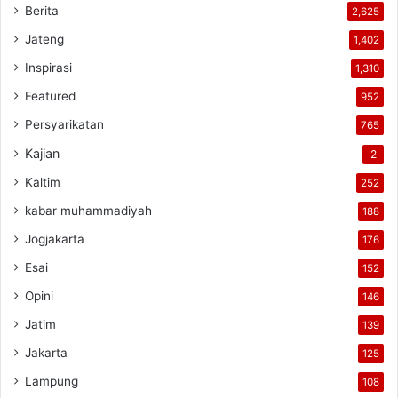
Berita
2,625
Jateng
1,402
Inspirasi
1,310
Featured
952
Persyarikatan
765
Kajian
2
Kaltim
252
kabar muhammadiyah
188
Jogjakarta
176
Esai
152
Opini
146
Jatim
139
Jakarta
125
Lampung
108