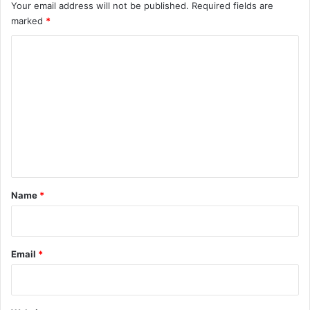
Your email address will not be published.
Required fields are
marked
*
C
o
m
m
e
n
t
*
Name
*
Email
*