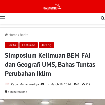
Menu
Home
/
Berita
Berita
Featured
Jateng
Simposium Keilmuan BEM FAI
dan Geografi UMS, Bahas Tuntas
Perubahan Iklim
Send
Kabar Muhammadiyah
March 18, 2024
0
219
an
4 minutes read
email