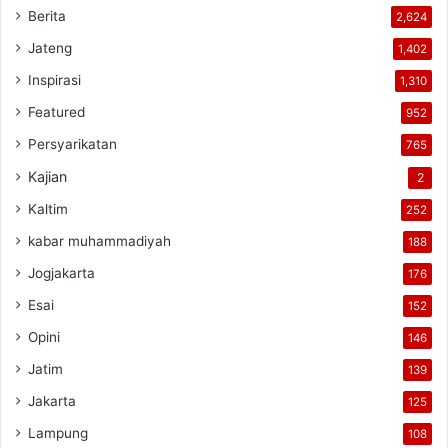
Berita
2,624
Jateng
1,402
Inspirasi
1,310
Featured
952
Persyarikatan
765
Kajian
2
Kaltim
252
kabar muhammadiyah
188
Jogjakarta
176
Esai
152
Opini
146
Jatim
139
Jakarta
125
Lampung
108