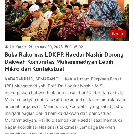
Berita
Adi Kurnia
January 30, 2026
0
92
Buka Rakornas LDK PP, Haedar Nashir Dorong
Dakwah Komunitas Muhammadiyah Lebih
Mikro dan Kontekstual
KABARMUH.ID, SEMARANG — Ketua Umum Pimpinan Pusat
(PP) Muhammadiyah, Prof. Dr. Haedar Nashir, M.Si.,
menegaskan bahwa tidak ada alasan bagi kader dan aktivis
Muhammadiyah untuk takut berkompetisi dalam menjalankan
amanah organisasi. Menurutnya, kompetisi yang sehat justru
menjadi bagian dari dinamika dakwah dan pembaruan
Muhammadiyah. Hal itu disampaikan Haedar saat membuka
Rapat Koordinasi Nasional (Rakornas) Lembaga Dakwah
Komunitas (LDK) PP Muhammadiyah…