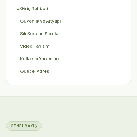
Giriş Rehberi
Güvenlik ve Altyapı
Sık Sorulan Sorular
Video Tanıtım
Kullanıcı Yorumları
Güncel Adres
GENEL BAKIŞ