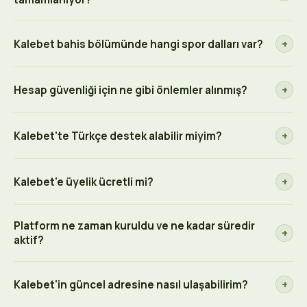
canlı dealer masaları yer alıyor. Oyun kütüphanesi düzenli
aralıklarla genişletiliyor.
Ortalama onay süresi 1.8 saniye olarak ölçülmüş. Çekim
+
Kalebet bahis bölümünde hangi spor dalları var?
talepleri büyük çoğunlukla aynı gün işleme alınıyor. Kullanılan
yönteme göre banka transferlerinde ek bekleme süresi
Futbol, basketbol, tenis, voleybol, Amerikan futbolu dahil 47
oluşabilir.
+
Hesap güvenliği için ne gibi önlemler alınmış?
farklı spor dalında oran takibi yapılabiliyor. Canlı bahis
seçenekleri maç boyunca anlık olarak güncelleniyor.
256-bit SSL şifreleme tüm oturumlar için aktif. İki faktörlü
+
Kalebet'te Türkçe destek alabilir miyim?
doğrulama (2FA) isteğe bağlı olarak etkinleştirilebiliyor.
Şüpheli giriş denemeleri otomatik olarak engelleniyor ve
Evet. Türkçe destek ekibi 7/24 canlı sohbet ve e-posta
kullanıcıya bildirim gönderiliyor.
+
Kalebet'e üyelik ücretli mi?
kanalları üzerinden erişilebilir durumda. Yanıt süreleri canlı
sohbette genellikle 2 dakikanın altında kalıyor.
Üyelik tamamen ücretsiz. Kayıt formu yaklaşık 90 saniyede
Platform ne zaman kuruldu ve ne kadar süredir
tamamlanabiliyor. Gizli ücret ya da aylık abonelik sistemi
+
aktif?
bulunmuyor.
Kalebet 2019 yılında faaliyete geçti. 2026 itibarıyla 850.000'i
+
Kalebet'in güncel adresine nasıl ulaşabilirim?
aşkın kayıtlı üyeye ulaştı. Platform, bu süre zarfında
altyapısını ve oyun kütüphanesini sürekli genişletti.