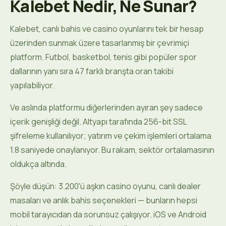
Kalebet Nedir, Ne Sunar?
Kalebet, canlı bahis ve casino oyunlarını tek bir hesap
üzerinden sunmak üzere tasarlanmış bir çevrimiçi
platform. Futbol, basketbol, tenis gibi popüler spor
dallarının yanı sıra 47 farklı branşta oran takibi
yapılabiliyor.
Ve aslında platformu diğerlerinden ayıran şey sadece
içerik genişliği değil. Altyapı tarafında 256-bit SSL
şifreleme kullanılıyor; yatırım ve çekim işlemleri ortalama
1.8 saniyede onaylanıyor. Bu rakam, sektör ortalamasının
oldukça altında.
Şöyle düşün: 3.200'ü aşkın casino oyunu, canlı dealer
masaları ve anlık bahis seçenekleri — bunların hepsi
mobil tarayıcıdan da sorunsuz çalışıyor. iOS ve Android