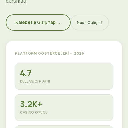
durumda.
Kalebet'e Giriş Yap →
Nasıl Çalışır?
PLATFORM GÖSTERGELERI — 2026
4.7
KULLANICI PUANI
3.2K+
CASINO OYUNU