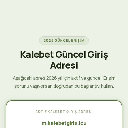
2026 GÜNCEL ERIŞIM
Kalebet Güncel Giriş
Adresi
Aşağıdaki adres 2026 yılı için aktif ve güncel. Erişim
sorunu yaşıyorsan doğrudan bu bağlantıyı kullan.
AKTIF KALEBET GIRIŞ ADRESI
m.kalebetgiris.icu