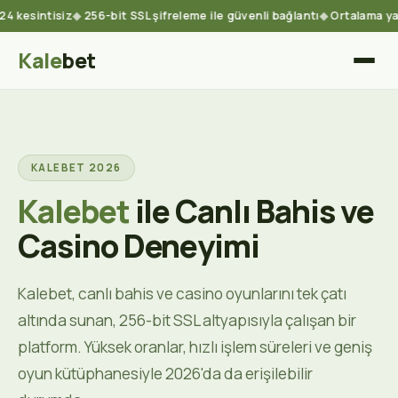
siz
256-bit SSL şifreleme ile güvenli bağlantı
Ortalama yatırım onay
Kale
bet
KALEBET 2026
Kalebet
ile Canlı Bahis ve
Casino Deneyimi
Kalebet, canlı bahis ve casino oyunlarını tek çatı
altında sunan, 256-bit SSL altyapısıyla çalışan bir
platform. Yüksek oranlar, hızlı işlem süreleri ve geniş
oyun kütüphanesiyle 2026'da da erişilebilir