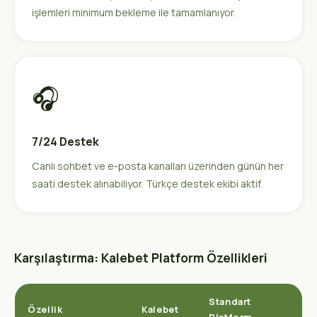
işlemleri minimum bekleme ile tamamlanıyor.
🎧
7/24 Destek
Canlı sohbet ve e-posta kanalları üzerinden günün her
saati destek alınabiliyor. Türkçe destek ekibi aktif.
Karşılaştırma: Kalebet Platform Özellikleri
Standart
Özellik
Kalebet