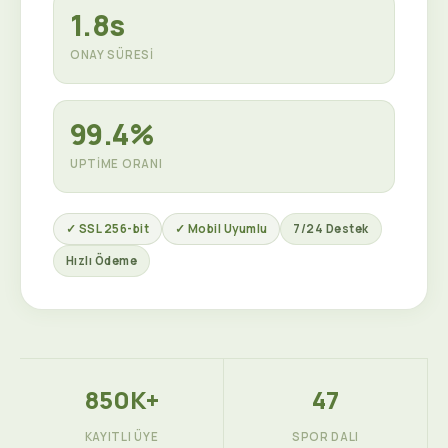
1.8s
ONAY SÜRESI
99.4%
UPTIME ORANI
✓ SSL 256-bit
✓ Mobil Uyumlu
7/24 Destek
Hızlı Ödeme
850K+
47
KAYITLI ÜYE
SPOR DALI