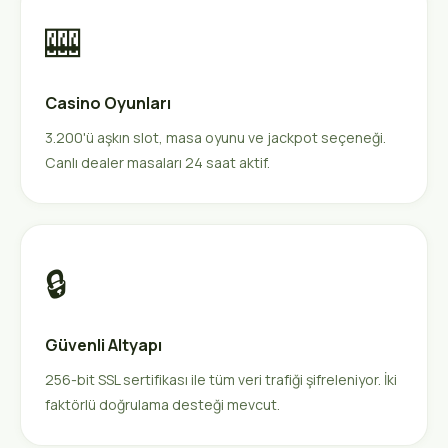
🎰
Casino Oyunları
3.200'ü aşkın slot, masa oyunu ve jackpot seçeneği.
Canlı dealer masaları 24 saat aktif.
🔒
Güvenli Altyapı
256-bit SSL sertifikası ile tüm veri trafiği şifreleniyor. İki
faktörlü doğrulama desteği mevcut.