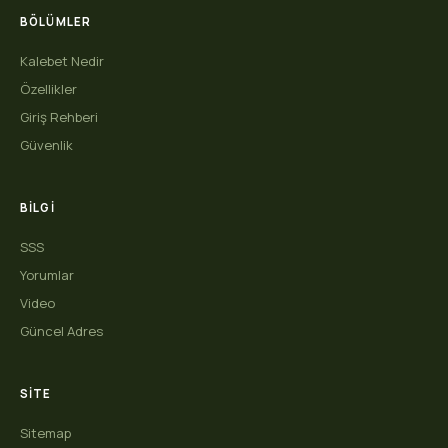
BÖLÜMLER
Kalebet Nedir
Özellikler
Giriş Rehberi
Güvenlik
BILGI
SSS
Yorumlar
Video
Güncel Adres
SITE
Sitemap