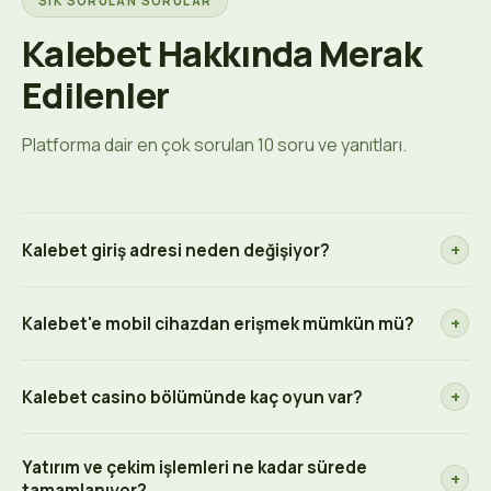
SIK SORULAN SORULAR
Kalebet Hakkında Merak
Edilenler
Platforma dair en çok sorulan 10 soru ve yanıtları.
+
Kalebet giriş adresi neden değişiyor?
Türkiye'deki yasal düzenlemeler nedeniyle çevrimiçi bahis
+
Kalebet'e mobil cihazdan erişmek mümkün mü?
platformları zaman zaman erişim kısıtlamalarıyla
karşılaşabiliyor. Bu durumlarda platform, kullanıcıların erişimini
Evet, platform iOS ve Android cihazlar için optimize edilmiş bir
sürdürebilmesi için yeni adresler devreye alıyor. Bu sayfa,
+
Kalebet casino bölümünde kaç oyun var?
arayüze sahip. Ayrı bir uygulama indirmeye gerek yok; mobil
her dönem için güncel bağlantıyı sunmak amacıyla düzenli
tarayıcı üzerinden doğrudan kullanılabiliyor. Ekran boyutuna
olarak güncelleniyor.
2026 itibarıyla 3.200'ü aşkın oyun seçeneği mevcut. Bunlar
göre otomatik uyum sağlıyor.
Yatırım ve çekim işlemleri ne kadar sürede
arasında slot makineleri, masa oyunları, jackpot oyunları ve
+
tamamlanıyor?