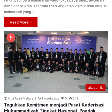
tahun bagi para mahasantri yang fokus pada tahfiz al-Qur’an
dan Bahasa Arab. Program I’dad Angkatan 2025 diikuti oleh 32
mahasantri yang…
Read More »
akademik
Andi Rezti Maharani
4 weeks ago
0
243
Teguhkan Komitmen menjadi Pusat Kaderisasi
Muhammadiyah Tingkat Nasional, Pondok