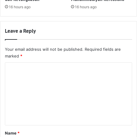
16 hours ago
16 hours ago
Leave a Reply
Your email address will not be published.
Required fields are
marked
*
C
o
m
m
e
n
t
*
Name
*