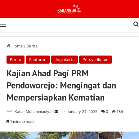
Menu
Home
/
Berita
Berita
Featured
Jogjakarta
Persyarikatan
Kajian Ahad Pagi PRM
Pendoworejo: Mengingat dan
Mempersiapkan Kematian
Send
Kabar Muhammadiyah
January 24, 2025
0
184
an
1 minute read
email