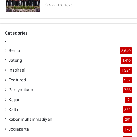
August 9, 2025
Categories
Berita
2,640
Jateng
1,410
Inspirasi
1,324
Featured
952
Persyarikatan
766
Kajian
2
Kaltim
252
kabar muhammadiyah
201
Jogjakarta
176