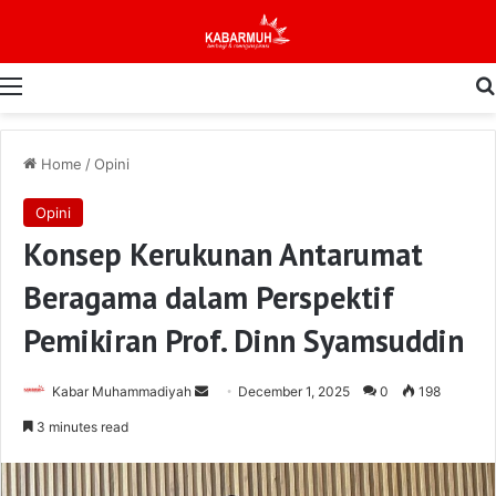
Menu
Home
/
Opini
Opini
Konsep Kerukunan Antarumat
Beragama dalam Perspektif
Pemikiran Prof. Dinn Syamsuddin
Send
Kabar Muhammadiyah
December 1, 2025
0
198
an
3 minutes read
email