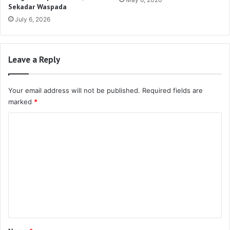
Sekadar Waspada
July 6, 2026
Leave a Reply
Your email address will not be published.
Required fields are
marked
*
C
o
m
m
e
n
t
*