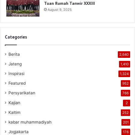
Tuan Rumah Tanwir XXXIII
August 9, 2025
Categories
Berita
2,640
Jateng
1,410
Inspirasi
1,324
Featured
952
Persyarikatan
766
Kajian
2
Kaltim
252
kabar muhammadiyah
201
Jogjakarta
176