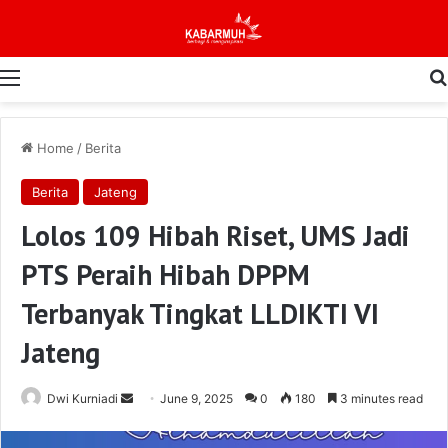
Menu
Home
/
Berita
Berita
Jateng
Lolos 109 Hibah Riset, UMS Jadi
PTS Peraih Hibah DPPM
Terbanyak Tingkat LLDIKTI VI
Jateng
Send
Dwi Kurniadi
June 9, 2025
0
180
3 minutes read
an
email