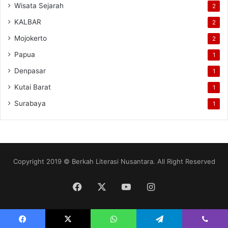
Wisata Sejarah
2
KALBAR
2
Mojokerto
2
Papua
1
Denpasar
1
Kutai Barat
1
Surabaya
1
Copyright 2019 © Berkah Literasi Nusantara. All Right Reserved
Facebook
X
YouTube
Instagram