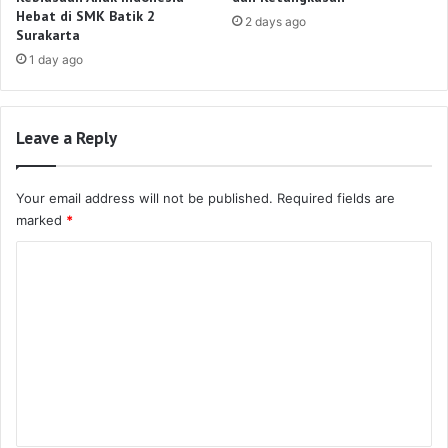
Hebat di SMK Batik 2
2 days ago
Surakarta
1 day ago
Leave a Reply
Your email address will not be published.
Required fields are
marked
*
C
o
m
m
e
n
t