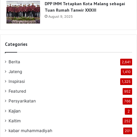
DPP IMM Tetapkan Kota Malang sebagai
Tuan Rumah Tanwir XXXIII
August 9, 2025
Categories
Berita
2,641
Jateng
1,410
Inspirasi
1,325
Featured
952
Persyarikatan
766
Kajian
2
Kaltim
252
kabar muhammadiyah
201