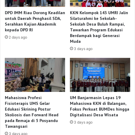
DPD IMM Riau Dorong Keadilan
KKN Kelompok 143 UMRI Jalin
untuk Daerah Penghasil SDA,
Silaturahmi ke Sekolah-
Serahkan Kajian Akademik
Sekolah Desa Buluh Rampai,
kepada DPD RI
Tawarkan Program Edukasi
Berdampak bagi Generasi
2 days ago
Muda
3 days ago
Mahasiswa Profesi
UM Banjarmasin Lepas 19
Fisioterapis UMS Gelar
Mahasiswa KKN di Balangan,
Edukasi Skrining Postur
Fokus Perkuat BUMDes hingga
Skoliosis dan Forward Head
Digitalisasi Desa Wisata
pada Remaja di 5 Posyandu
3 days ago
Tawangsari
3 days ago