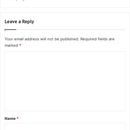
Leave a Reply
Your email address will not be published.
Required fields are
marked
*
C
o
m
m
e
n
t
*
Name
*