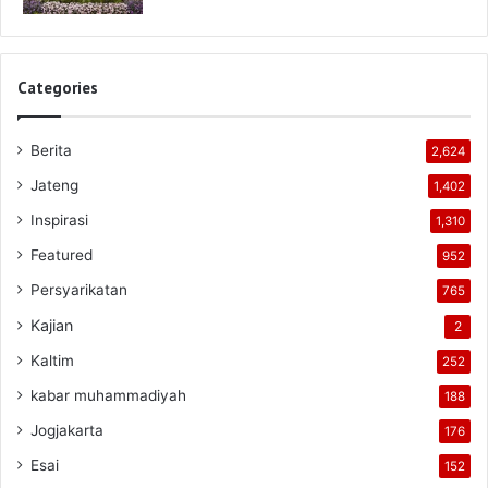
Categories
Berita
2,624
Jateng
1,402
Inspirasi
1,310
Featured
952
Persyarikatan
765
Kajian
2
Kaltim
252
kabar muhammadiyah
188
Jogjakarta
176
Esai
152