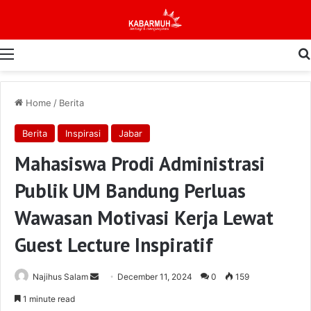
Menu
Home
/
Berita
Berita
Inspirasi
Jabar
Mahasiswa Prodi Administrasi
Publik UM Bandung Perluas
Wawasan Motivasi Kerja Lewat
Guest Lecture Inspiratif
Send
Najihus Salam
December 11, 2024
0
159
an
1 minute read
email