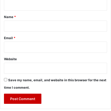
n
t
*
Name
*
Email
*
Website
Save my name, email, and website in this browser for the next
time I comment.