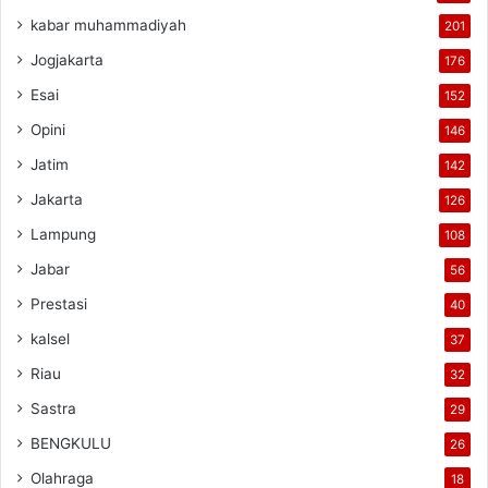
kabar muhammadiyah
201
Jogjakarta
176
Esai
152
Opini
146
Jatim
142
Jakarta
126
Lampung
108
Jabar
56
Prestasi
40
kalsel
37
Riau
32
Sastra
29
BENGKULU
26
Olahraga
18