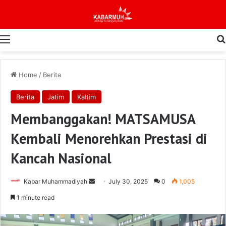
Menu
Home
/
Berita
Berita
Jatim
Kaltim
Membanggakan! MATSAMUSA
Kembali Menorehkan Prestasi di
Kancah Nasional
Send
Kabar Muhammadiyah
July 30, 2025
0
1,005
an
1 minute read
email