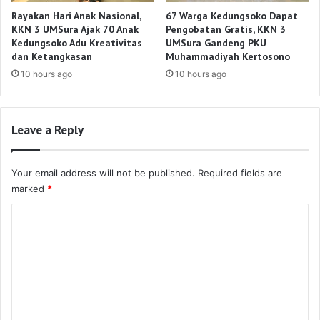
Rayakan Hari Anak Nasional,
67 Warga Kedungsoko Dapat
KKN 3 UMSura Ajak 70 Anak
Pengobatan Gratis, KKN 3
Kedungsoko Adu Kreativitas
UMSura Gandeng PKU
dan Ketangkasan
Muhammadiyah Kertosono
10 hours ago
10 hours ago
Leave a Reply
Your email address will not be published.
Required fields are
marked
*
C
o
m
m
e