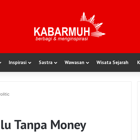
Inspirasi
Sastra
Wawasan
Wisata Sejarah
K
litic
ilu Tanpa Money