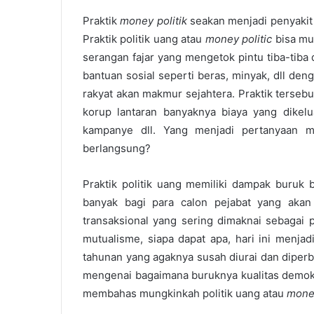
Praktik
money politik
seakan menjadi penyakit
Praktik politik uang atau
money politic
bisa mu
serangan fajar yang mengetok pintu tiba-tib
bantuan sosial seperti beras, minyak, dll de
rakyat akan makmur sejahtera. Praktik terse
korup lantaran banyaknya biaya yang dikelua
kampanye dll. Yang menjadi pertanyaan m
berlangsung?
Praktik politik uang memiliki dampak buruk 
banyak bagi para calon pejabat yang akan
transaksional yang sering dimaknai sebagai p
mutualisme, siapa dapat apa, hari ini menja
tahunan yang agaknya susah diurai dan diperbai
mengenai bagaimana buruknya kualitas demokr
membahas mungkinkah politik uang atau
money