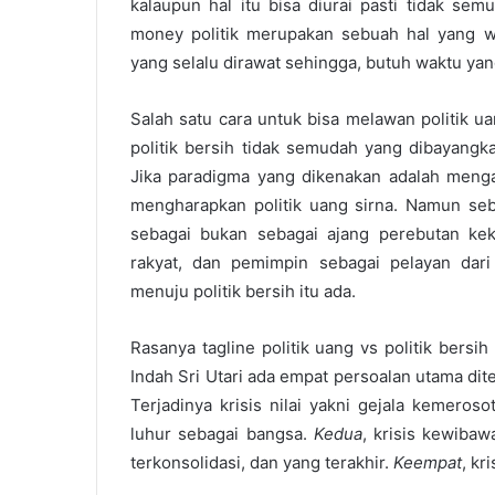
kalaupun hal itu bisa diurai pasti tidak s
money politik merupakan sebuah hal yang w
yang selalu dirawat sehingga, butuh waktu yan
Salah satu cara untuk bisa melawan politik u
politik bersih tidak semudah yang dibayangk
Jika paradigma yang dikenakan adalah menga
mengharapkan politik uang sirna. Namun seb
sebagai bukan sebagai ajang perebutan ke
rakyat, dan pemimpin sebagai pelayan da
menuju politik bersih itu ada.
Rasanya tagline politik uang vs politik bers
Indah Sri Utari ada empat persoalan utama dit
Terjadinya krisis nilai yakni gejala kemeros
luhur sebagai bangsa.
Kedua
, krisis kewiba
terkonsolidasi, dan yang terakhir.
Keempat
, kr