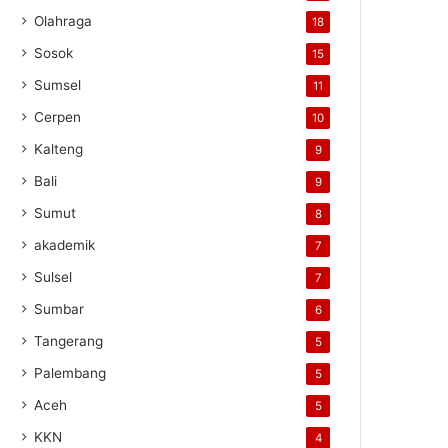
Olahraga
18
Sosok
15
Sumsel
11
Cerpen
10
Kalteng
9
Bali
9
Sumut
8
akademik
7
Sulsel
7
Sumbar
6
Tangerang
5
Palembang
5
Aceh
5
KKN
4