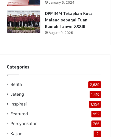
January 5, 2024
DPP IMM Tetapkan Kota
Malang sebagai Tuan
Rumah Tanwir XXXIII
August 9, 2025
Categories
Berita
2,639
Jateng
1,410
Inspirasi
1,324
Featured
952
Persyarikatan
766
Kajian
2