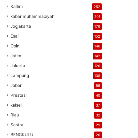
Kaltim
252
kabar muhammadiyah
201
Jogjakarta
176
Esai
152
Opini
146
Jatim
142
Jakarta
126
Lampung
108
Jabar
56
Prestasi
40
kalsel
37
Riau
32
Sastra
29
BENGKULU
26