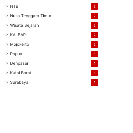
NTB
3
Nusa Tenggara Timur
2
Wisata Sejarah
2
KALBAR
2
Mojokerto
2
Papua
1
Denpasar
1
Kutai Barat
1
Surabaya
1