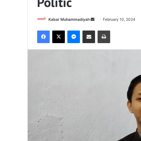
Politic
Send
Kabar Muhammadiyah
February 10, 2024
an
Facebook
X
Messenger
Share via Email
Print
email