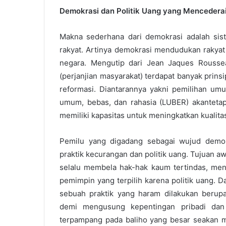
Demokrasi dan Politik Uang yang Mencedera
Makna sederhana dari demokrasi adalah sist
rakyat. Artinya demokrasi mendudukan rakya
negara. Mengutip dari Jean Jaques Rousse
(perjanjian masyarakat) terdapat banyak prin
reformasi. Diantarannya yakni pemilihan um
umum, bebas, dan rahasia (LUBER) akantetapi 
memiliki kapasitas untuk meningkatkan kualit
Pemilu yang digadang sebagai wujud demok
praktik kecurangan dan politik uang. Tujuan a
selalu membela hak-hak kaum tertindas, men
pemimpin yang terpilih karena politik uang. 
sebuah praktik yang haram dilakukan berupa
demi mengusung kepentingan pribadi dan m
terpampang pada baliho yang besar seakan men