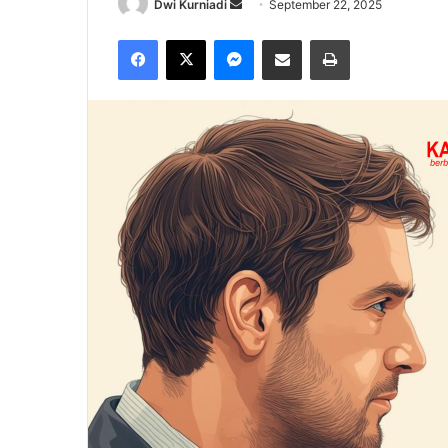
Send
Dwi Kurniadi
September 22, 2025
an
Facebook
X
Messenger
Share via Email
Print
email