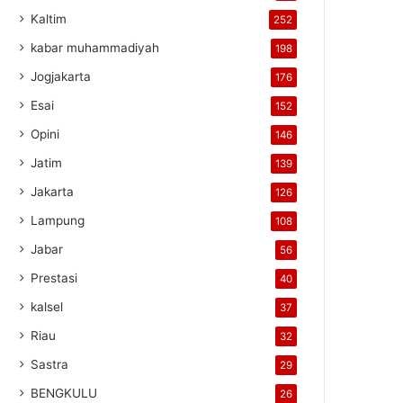
Kaltim
252
kabar muhammadiyah
198
Jogjakarta
176
Esai
152
Opini
146
Jatim
139
Jakarta
126
Lampung
108
Jabar
56
Prestasi
40
kalsel
37
Riau
32
Sastra
29
BENGKULU
26