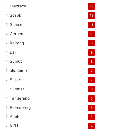
Olahraga
18
Sosok
15
Sumsel
11
Cerpen
10
Kalteng
9
Bali
9
Sumut
8
akademik
7
Sulsel
7
Sumbar
6
Tangerang
5
Palembang
5
Aceh
5
KKN
4