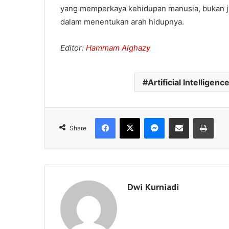
yang memperkaya kehidupan manusia, bukan j
dalam menentukan arah hidupnya.
Editor:
Hammam Alghazy
Artificial Intelligenc
Facebook
X
Messenger
Share via Email
Print
Share
Dwi Kurniadi