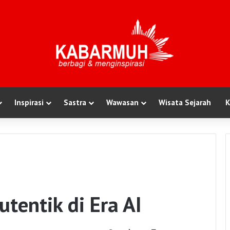
Inspirasi
Sastra
Wawasan
Wisata Sejarah
K
tentik di Era AI