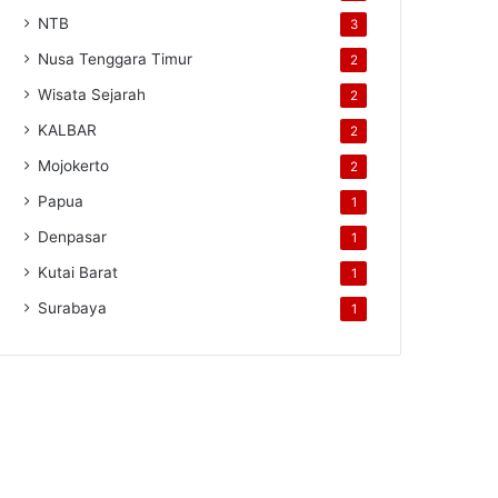
NTB
3
Nusa Tenggara Timur
2
Wisata Sejarah
2
KALBAR
2
Mojokerto
2
Papua
1
Denpasar
1
Kutai Barat
1
Surabaya
1