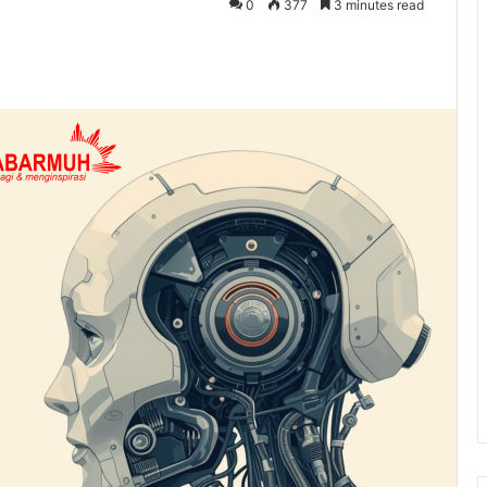
0
377
3 minutes read