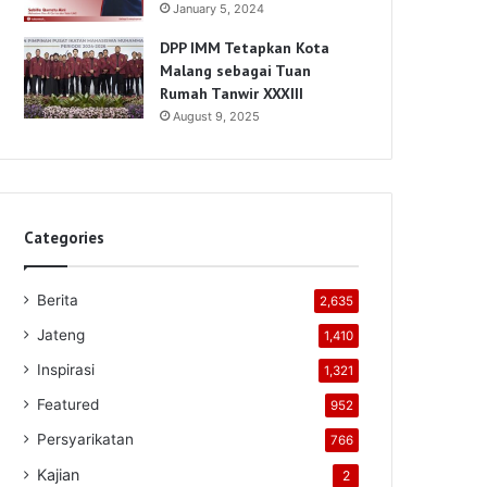
January 5, 2024
DPP IMM Tetapkan Kota
Malang sebagai Tuan
Rumah Tanwir XXXIII
August 9, 2025
Categories
Berita
2,635
Jateng
1,410
Inspirasi
1,321
Featured
952
Persyarikatan
766
Kajian
2