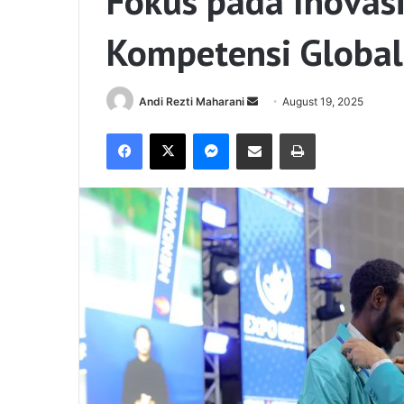
Fokus pada Inovasi,
Kompetensi Global
Send
Andi Rezti Maharani
August 19, 2025
an
Facebook
X
Messenger
Share via Email
Print
email