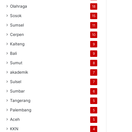
Olahraga
18
Sosok
15
Sumsel
11
Cerpen
10
Kalteng
9
Bali
9
Sumut
8
akademik
7
Sulsel
7
Sumbar
6
Tangerang
5
Palembang
5
Aceh
5
KKN
4