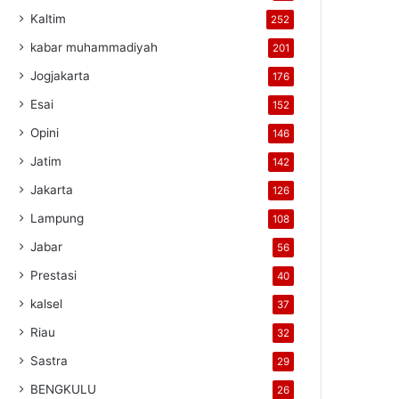
Kaltim
252
kabar muhammadiyah
201
Jogjakarta
176
Esai
152
Opini
146
Jatim
142
Jakarta
126
Lampung
108
Jabar
56
Prestasi
40
kalsel
37
Riau
32
Sastra
29
BENGKULU
26