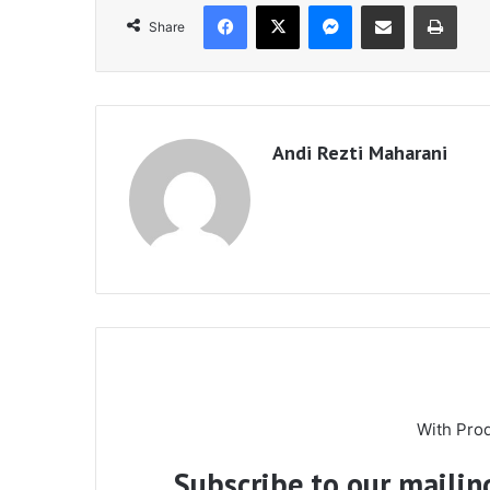
Facebook
X
Messenger
Share via Email
Print
Share
Andi Rezti Maharani
With Pro
Subscribe to our mailing