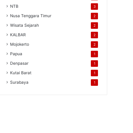
NTB
3
Nusa Tenggara Timur
2
Wisata Sejarah
2
KALBAR
2
Mojokerto
2
Papua
1
Denpasar
1
Kutai Barat
1
Surabaya
1