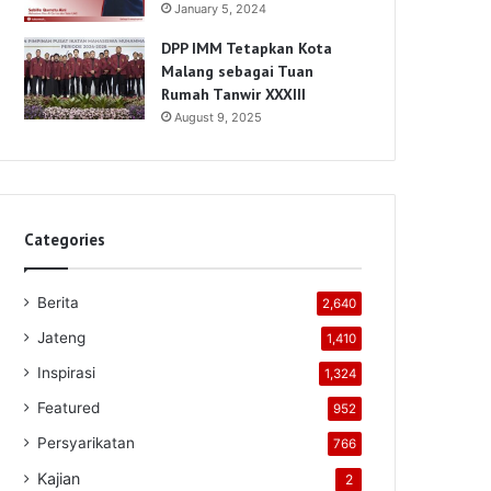
January 5, 2024
DPP IMM Tetapkan Kota
Malang sebagai Tuan
Rumah Tanwir XXXIII
August 9, 2025
Categories
Berita
2,640
Jateng
1,410
Inspirasi
1,324
Featured
952
Persyarikatan
766
Kajian
2