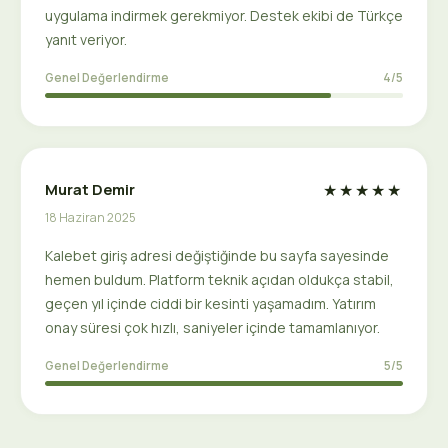
uygulama indirmek gerekmiyor. Destek ekibi de Türkçe
yanıt veriyor.
Genel Değerlendirme
4/5
Murat Demir
★★★★★
18 Haziran 2025
Kalebet giriş adresi değiştiğinde bu sayfa sayesinde
hemen buldum. Platform teknik açıdan oldukça stabil,
geçen yıl içinde ciddi bir kesinti yaşamadım. Yatırım
onay süresi çok hızlı, saniyeler içinde tamamlanıyor.
Genel Değerlendirme
5/5