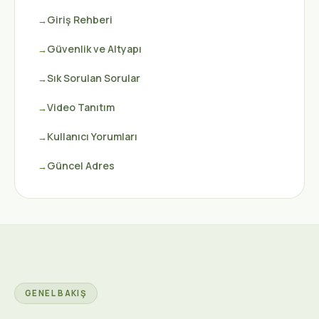
Giriş Rehberi
Güvenlik ve Altyapı
Sık Sorulan Sorular
Video Tanıtım
Kullanıcı Yorumları
Güncel Adres
GENEL BAKIŞ