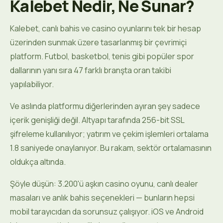
Kalebet Nedir, Ne Sunar?
Kalebet, canlı bahis ve casino oyunlarını tek bir hesap
üzerinden sunmak üzere tasarlanmış bir çevrimiçi
platform. Futbol, basketbol, tenis gibi popüler spor
dallarının yanı sıra 47 farklı branşta oran takibi
yapılabiliyor.
Ve aslında platformu diğerlerinden ayıran şey sadece
içerik genişliği değil. Altyapı tarafında 256-bit SSL
şifreleme kullanılıyor; yatırım ve çekim işlemleri ortalama
1.8 saniyede onaylanıyor. Bu rakam, sektör ortalamasının
oldukça altında.
Şöyle düşün: 3.200'ü aşkın casino oyunu, canlı dealer
masaları ve anlık bahis seçenekleri — bunların hepsi
mobil tarayıcıdan da sorunsuz çalışıyor. iOS ve Android