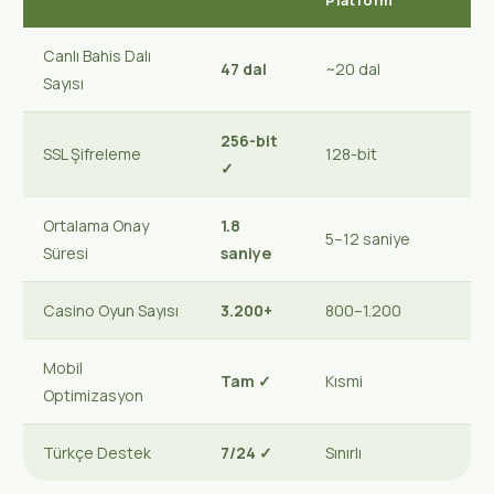
Platform
Canlı Bahis Dalı
47 dal
~20 dal
Sayısı
256-bit
SSL Şifreleme
128-bit
✓
Ortalama Onay
1.8
5–12 saniye
Süresi
saniye
Casino Oyun Sayısı
3.200+
800–1.200
Mobil
Tam ✓
Kısmi
Optimizasyon
Türkçe Destek
7/24 ✓
Sınırlı