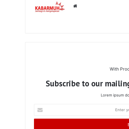
Website
With Pro
Subscribe to our mailing
Lorem ipsum dol
Enter
your
Email
address