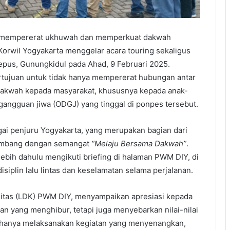
 mempererat ukhuwah dan memperkuat dakwah
orwil Yogyakarta menggelar acara touring sekaligus
Tepus, Gunungkidul pada Ahad, 9 Februari 2025.
rtujuan untuk tidak hanya mempererat hubungan antar
 dakwah kepada masyarakat, khususnya kepada anak-
angguan jiwa (ODGJ) yang tinggal di ponpes tersebut.
bagai penjuru Yogyakarta, yang merupakan bagian dari
kembang dengan semangat
“Melaju Bersama Dakwah”
.
ebih dahulu mengikuti briefing di halaman PWM DIY, di
iplin lalu lintas dan keselamatan selama perjalanan.
tas (LDK) PWM DIY, menyampaikan apresiasi kepada
n yang menghibur, tetapi juga menyebarkan nilai-nilai
 hanya melaksanakan kegiatan yang menyenangkan,