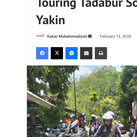
Touring Tadabur So
Yakin
Send
Kabar Muhammadiyah
February 13, 2025
an
Facebook
X
Messenger
Share via Email
Print
email