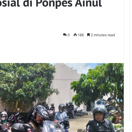
sial di Ponpes Ainul
0
188
2 minutes read