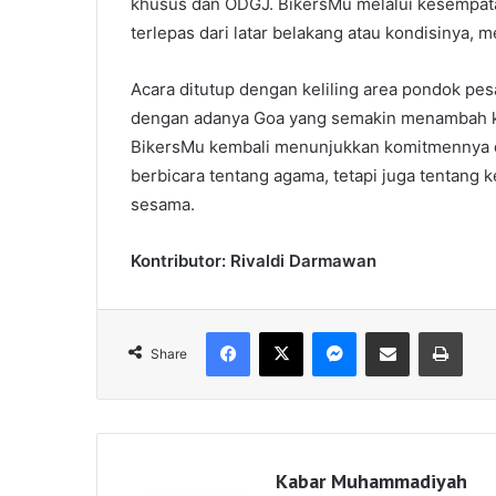
khusus dan ODGJ. BikersMu melalui kesempata
terlepas dari latar belakang atau kondisinya, me
Acara ditutup dengan keliling area pondok pes
dengan adanya Goa yang semakin menambah kek
BikersMu kembali menunjukkan komitmennya 
berbicara tentang agama, tetapi juga tentang
sesama.
Kontributor: Rivaldi Darmawan
Facebook
X
Messenger
Share via Email
Print
Share
Kabar Muhammadiyah