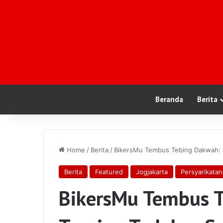
Beranda
Berita
Home
/
Berita
/
BikersMu Tembus Tebing Dakwah: To
Berita
Featured
Jogjakarta
Persyarikatan
BikersMu Tembus 