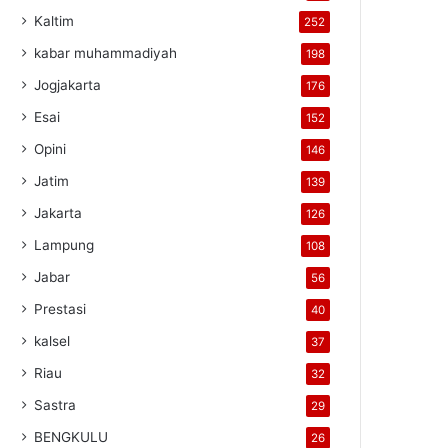
Kaltim
252
kabar muhammadiyah
198
Jogjakarta
176
Esai
152
Opini
146
Jatim
139
Jakarta
126
Lampung
108
Jabar
56
Prestasi
40
kalsel
37
Riau
32
Sastra
29
BENGKULU
26