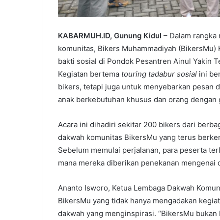
KABARMUH.ID, Gunung Kidul
– Dalam rangka
komunitas, Bikers Muhammadiyah (BikersMu) K
bakti sosial di Pondok Pesantren Ainul Yakin 
Kegiatan bertema
touring tadabur sosial
ini be
bikers, tetapi juga untuk menyebarkan pesan
anak berkebutuhan khusus dan orang dengan g
Acara ini dihadiri sekitar 200 bikers dari ber
dakwah komunitas BikersMu yang terus ber
Sebelum memulai perjalanan, para peserta terl
mana mereka diberikan penekanan mengenai dis
Ananto Isworo, Ketua Lembaga Dakwah Komuni
BikersMu yang tidak hanya mengadakan kegiata
dakwah yang menginspirasi. “BikersMu bukan