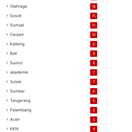
Olahraga
18
Sosok
15
Sumsel
11
Cerpen
10
Kalteng
9
Bali
9
Sumut
8
akademik
7
Sulsel
7
Sumbar
6
Tangerang
5
Palembang
5
Aceh
5
KKN
4