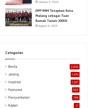
January 5, 2024
DPP IMM Tetapkan Kota
Malang sebagai Tuan
Rumah Tanwir XXXIII
August 9, 2025
Categories
Berita
2,635
Jateng
1,410
Inspirasi
1,321
Featured
952
Persyarikatan
766
Kajian
2