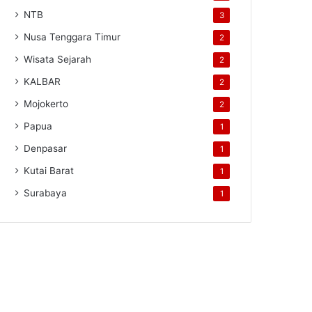
NTB
3
Nusa Tenggara Timur
2
Wisata Sejarah
2
KALBAR
2
Mojokerto
2
Papua
1
Denpasar
1
Kutai Barat
1
Surabaya
1