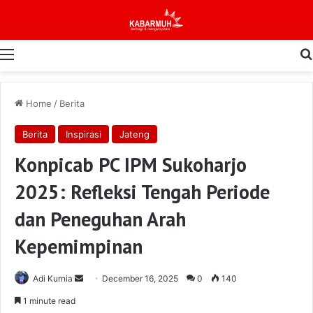
Menu
Home
/
Berita
Berita
Inspirasi
Jateng
Konpicab PC IPM Sukoharjo
2025: Refleksi Tengah Periode
dan Peneguhan Arah
Kepemimpinan
Send
Adi Kurnia
December 16, 2025
0
140
an
1 minute read
email