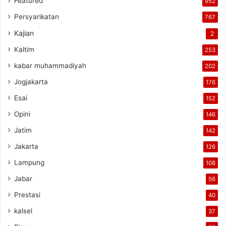
Featured
952
Persyarikatan
767
Kajian
2
Kaltim
253
kabar muhammadiyah
202
Jogjakarta
176
Esai
152
Opini
146
Jatim
142
Jakarta
126
Lampung
108
Jabar
56
Prestasi
40
kalsel
37