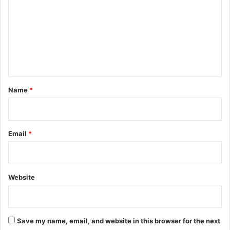
m
m
e
n
t
*
Name
*
Email
*
Website
Save my name, email, and website in this browser for the next