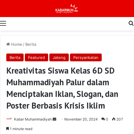
Menu
Home
/
Berita
Berita
Featured
Jateng
Persyarikatan
Kreativitas Siswa Kelas 6D SD
Muhammadiyah Palur dalam
Menciptakan Iklan, Slogan, dan
Poster Berbasis Krisis Iklim
Send
Kabar Muhammadiyah
November 20, 2024
0
207
an
1 minute read
email