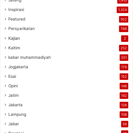
Jateng
1,410
Inspirasi
1,324
Featured
952
Persyarikatan
766
Kajian
2
Kaltim
252
kabar muhammadiyah
201
Jogjakarta
176
Esai
152
Opini
146
Jatim
142
Jakarta
126
Lampung
108
Jabar
56