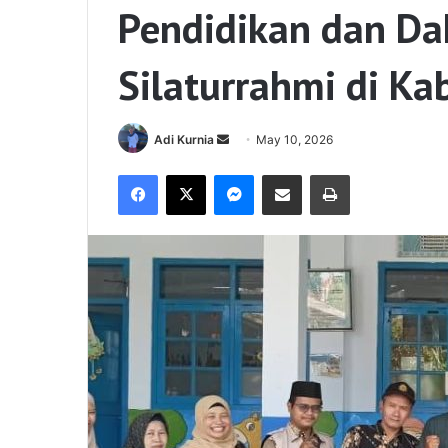
Pendidikan dan Da
Silaturrahmi di K
Send
Adi Kurnia
May 10, 2026
an
Facebook
X
Messenger
Share via Email
Print
email