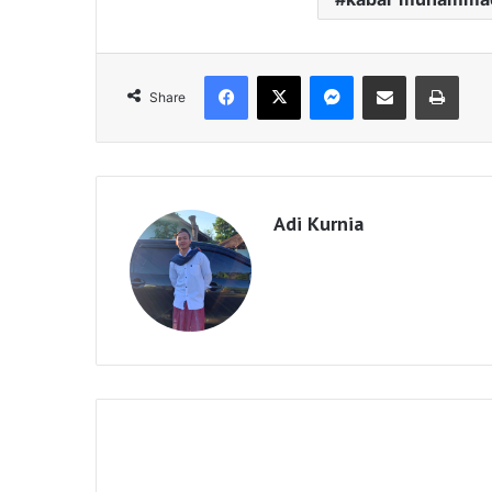
Facebook
X
Messenger
Share via Email
Print
Share
Adi Kurnia