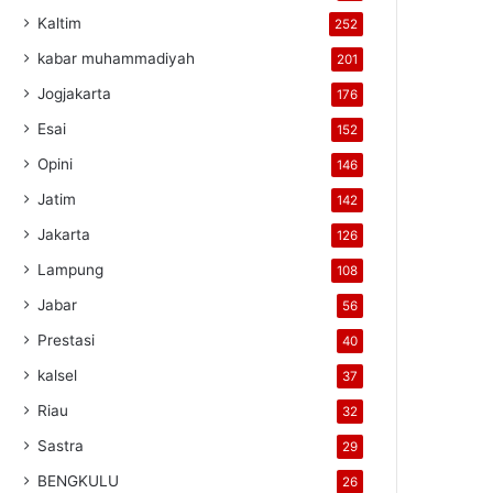
Kaltim
252
kabar muhammadiyah
201
Jogjakarta
176
Esai
152
Opini
146
Jatim
142
Jakarta
126
Lampung
108
Jabar
56
Prestasi
40
kalsel
37
Riau
32
Sastra
29
BENGKULU
26