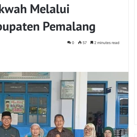
kwah Melalui
abupaten Pemalang
0
57
2 minutes read