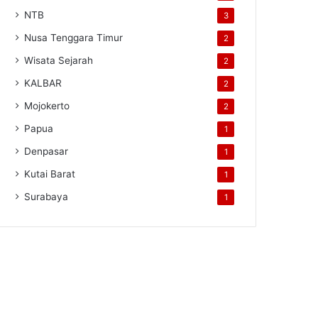
NTB
3
Nusa Tenggara Timur
2
Wisata Sejarah
2
KALBAR
2
Mojokerto
2
Papua
1
Denpasar
1
Kutai Barat
1
Surabaya
1