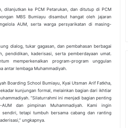
h, dilanjutkan ke PCM Petarukan, dan ditutup di PCM
ombongan MBS Bumiayu disambut hangat oleh jajaran
gelola AUM, serta warga persyarikatan di masing-
ung dialog, tukar gagasan, dan pembahasan berbagai
, pendidikan, kaderisasi, serta pemberdayaan umat.
ntum memperkenalkan program-program unggulan
ma antar lembaga Muhammadiyah.
 Boarding School Bumiayu, Kyai Utsman Arif Fatkha,
adar kunjungan formal, melainkan bagian dari ikhtiar
ammadiyah. “Silaturrahmi ini menjadi bagian penting
r-AUM dan pimpinan Muhammadiyah. Kami ingin
 sendiri, tetapi tumbuh bersama cabang dan ranting
derisasi,” ungkapnya.