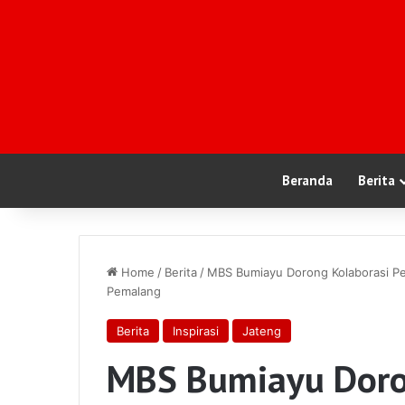
Beranda
Berita
Home
/
Berita
/
MBS Bumiayu Dorong Kolaborasi Pen
Pemalang
Berita
Inspirasi
Jateng
MBS Bumiayu Doro