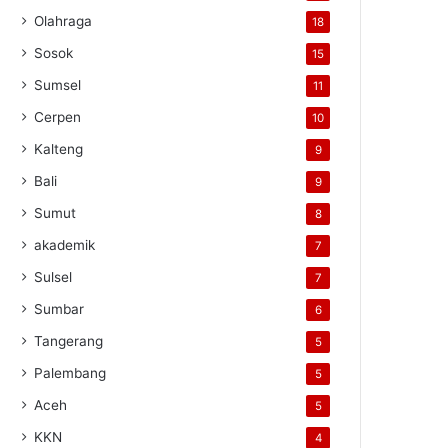
Olahraga
18
Sosok
15
Sumsel
11
Cerpen
10
Kalteng
9
Bali
9
Sumut
8
akademik
7
Sulsel
7
Sumbar
6
Tangerang
5
Palembang
5
Aceh
5
KKN
4