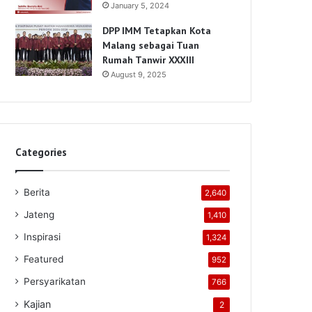
January 5, 2024
DPP IMM Tetapkan Kota
Malang sebagai Tuan
Rumah Tanwir XXXIII
August 9, 2025
Categories
Berita
2,640
Jateng
1,410
Inspirasi
1,324
Featured
952
Persyarikatan
766
Kajian
2