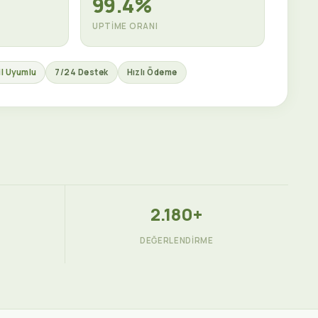
99.4%
UPTIME ORANI
l Uyumlu
7/24 Destek
Hızlı Ödeme
2.180+
DEĞERLENDIRME