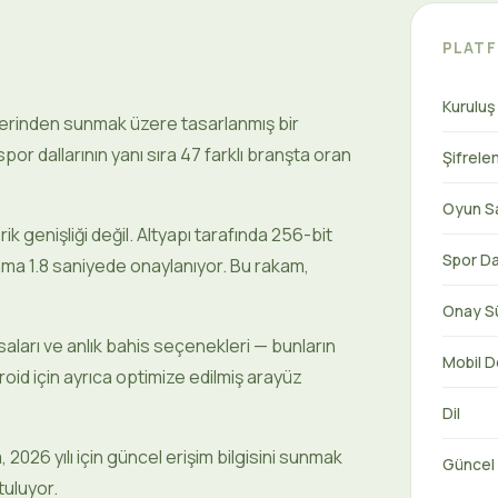
PLATF
Kuruluş
üzerinden sunmak üzere tasarlanmış bir
por dallarının yanı sıra 47 farklı branşta oran
Şifrel
Oyun Sa
k genişliği değil. Altyapı tarafında 256-bit
Spor Da
alama 1.8 saniyede onaylanıyor. Bu rakam,
Onay S
aları ve anlık bahis seçenekleri — bunların
Mobil 
oid için ayrıca optimize edilmiş arayüz
Dil
2026 yılı için güncel erişim bilgisini sunmak
Güncel 
tuluyor.