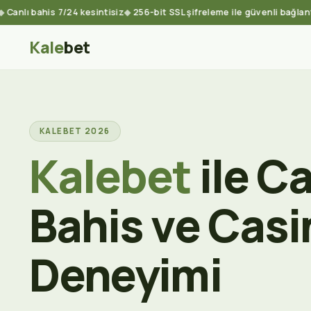
bahis 7/24 kesintisiz
256-bit SSL şifreleme ile güvenli bağlantı
Orta
Kale
bet
KALEBET 2026
Kalebet
ile Ca
Bahis ve Casi
Deneyimi