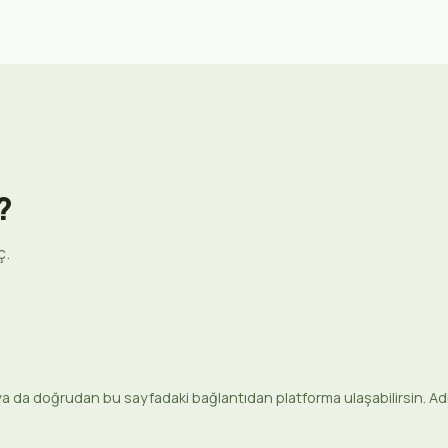
?
ç.
ya da doğrudan bu sayfadaki bağlantıdan platforma ulaşabilirsin.