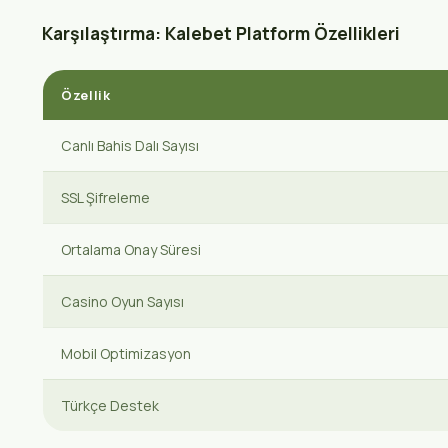
Karşılaştırma: Kalebet Platform Özellikleri
Özellik
Canlı Bahis Dalı Sayısı
SSL Şifreleme
Ortalama Onay Süresi
Casino Oyun Sayısı
Mobil Optimizasyon
Türkçe Destek