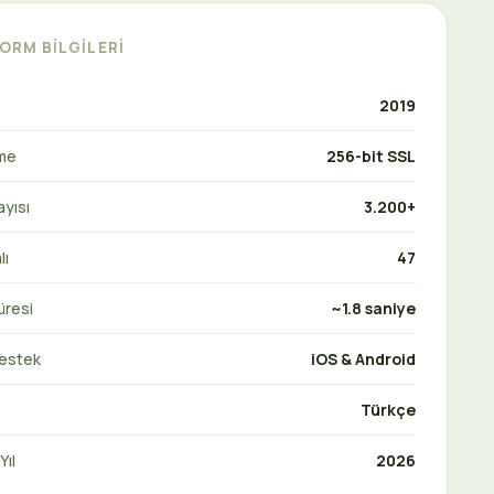
ORM BILGILERI
2019
eme
256-bit SSL
yısı
3.200+
lı
47
üresi
~1.8 saniye
Destek
iOS & Android
Türkçe
Yıl
2026