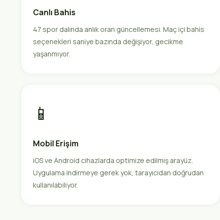
Canlı Bahis
47 spor dalında anlık oran güncellemesi. Maç içi bahis
seçenekleri saniye bazında değişiyor, gecikme
yaşanmıyor.
📱
Mobil Erişim
iOS ve Android cihazlarda optimize edilmiş arayüz.
Uygulama indirmeye gerek yok, tarayıcıdan doğrudan
kullanılabiliyor.