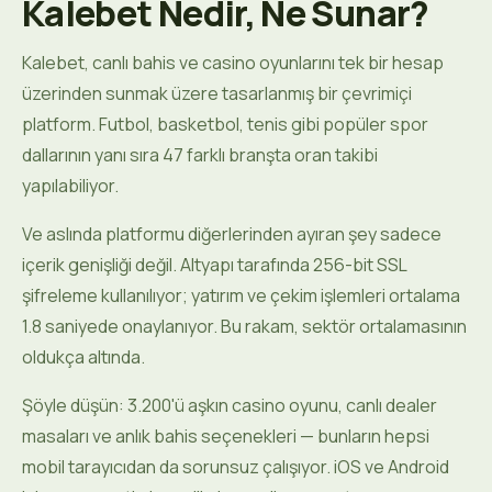
Kalebet Nedir, Ne Sunar?
Kalebet, canlı bahis ve casino oyunlarını tek bir hesap
üzerinden sunmak üzere tasarlanmış bir çevrimiçi
platform. Futbol, basketbol, tenis gibi popüler spor
dallarının yanı sıra 47 farklı branşta oran takibi
yapılabiliyor.
Ve aslında platformu diğerlerinden ayıran şey sadece
içerik genişliği değil. Altyapı tarafında 256-bit SSL
şifreleme kullanılıyor; yatırım ve çekim işlemleri ortalama
1.8 saniyede onaylanıyor. Bu rakam, sektör ortalamasının
oldukça altında.
Şöyle düşün: 3.200'ü aşkın casino oyunu, canlı dealer
masaları ve anlık bahis seçenekleri — bunların hepsi
mobil tarayıcıdan da sorunsuz çalışıyor. iOS ve Android