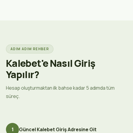
ADIM ADIM REHBER
Kalebet'e Nasıl Giriş
Yapılır?
Hesap oluşturmaktan ilk bahse kadar 5 adımda tüm
süreç.
1
Güncel Kalebet Giriş Adresine Git