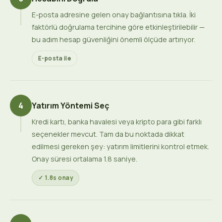
E-posta adresine gelen onay bağlantısına tıkla. İki
faktörlü doğrulama tercihine göre etkinleştirilebilir —
bu adım hesap güvenliğini önemli ölçüde artırıyor.
E-posta ile
4
Yatırım Yöntemi Seç
Kredi kartı, banka havalesi veya kripto para gibi farklı
seçenekler mevcut. Tam da bu noktada dikkat
edilmesi gereken şey: yatırım limitlerini kontrol etmek.
Onay süresi ortalama 1.8 saniye.
✓ 1.8s onay