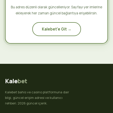
Bu adres düzenli olarak güncelleniyor. Sayfayı yer imlerine
ekleyerek her zaman güncel bağlantıya erişebilirsin.
Kalebet'e Git →
Kale
bet
Kalebet bahis ve casino platformuna dair
bilgi, güncel erişim adresi ve kullanıcı
rehberi. 2026 güncel içerik.