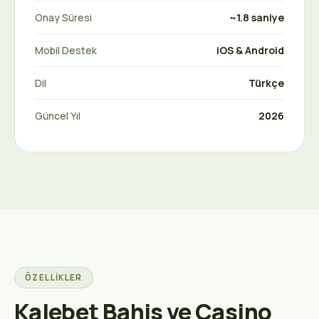
Onay Süresi
~1.8 saniye
Mobil Destek
iOS & Android
Dil
Türkçe
Güncel Yıl
2026
ÖZELLIKLER
Kalebet Bahis ve Casino