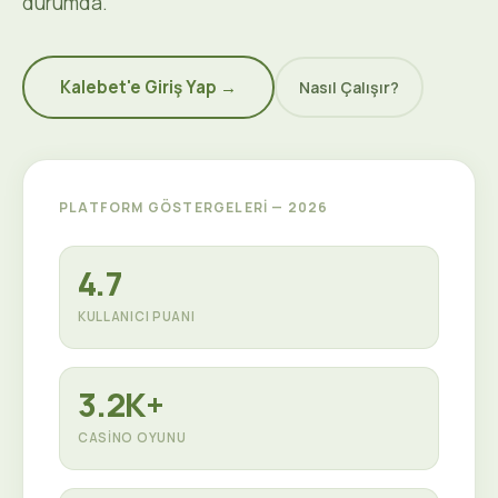
durumda.
Kalebet'e Giriş Yap →
Nasıl Çalışır?
PLATFORM GÖSTERGELERI — 2026
4.7
KULLANICI PUANI
3.2K+
CASINO OYUNU