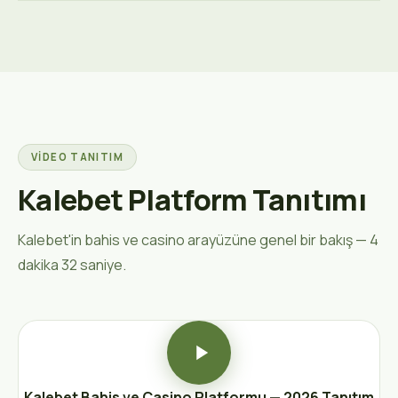
Bu sayfanın alt kısmındaki "Güncel Adres" bölümünde her
zaman aktif bağlantı yer alıyor. Sayfayı tarayıcına kaydetmek,
adres değişikliklerinde doğrudan buradan erişim sağlamana
imkân tanıyor.
VIDEO TANITIM
Kalebet Platform Tanıtımı
Kalebet'in bahis ve casino arayüzüne genel bir bakış — 4
dakika 32 saniye.
Kalebet Bahis ve Casino Platformu — 2026 Tanıtım