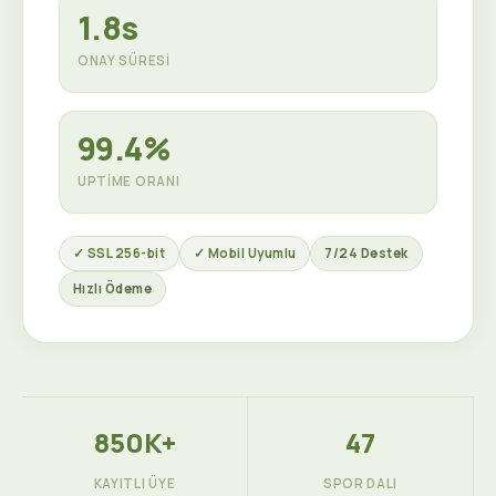
1.8s
ONAY SÜRESI
99.4%
UPTIME ORANI
✓ SSL 256-bit
✓ Mobil Uyumlu
7/24 Destek
Hızlı Ödeme
850K+
47
KAYITLI ÜYE
SPOR DALI