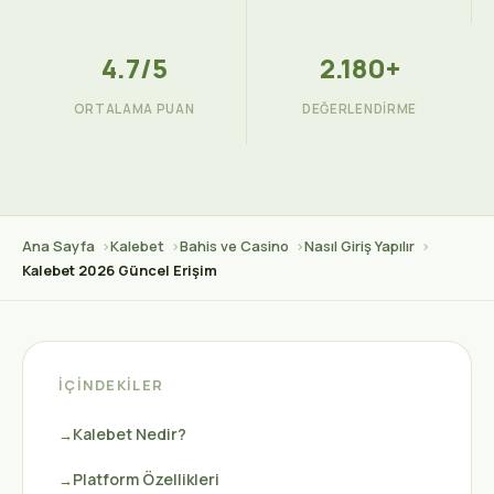
4.7/5
2.180+
ORTALAMA PUAN
DEĞERLENDIRME
Ana Sayfa
Kalebet
Bahis ve Casino
Nasıl Giriş Yapılır
Kalebet 2026 Güncel Erişim
İÇINDEKILER
Kalebet Nedir?
Platform Özellikleri