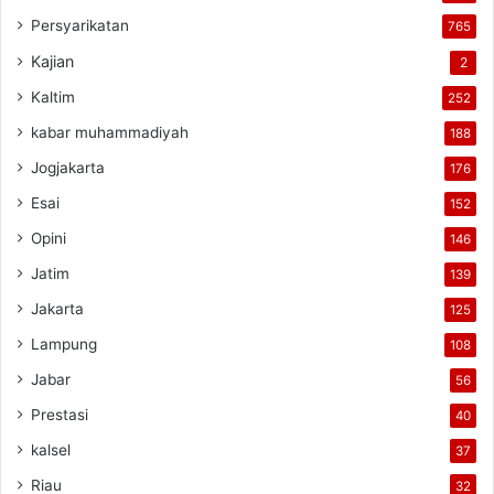
Persyarikatan
765
Kajian
2
Kaltim
252
kabar muhammadiyah
188
Jogjakarta
176
Esai
152
Opini
146
Jatim
139
Jakarta
125
Lampung
108
Jabar
56
Prestasi
40
kalsel
37
Riau
32