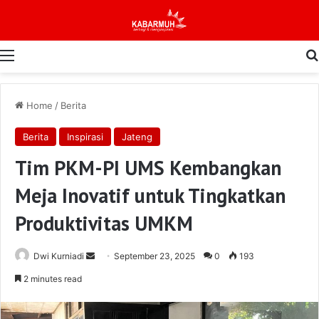
Menu
Home
/
Berita
Berita
Inspirasi
Jateng
Tim PKM-PI UMS Kembangkan
Meja Inovatif untuk Tingkatkan
Produktivitas UMKM
Send
Dwi Kurniadi
September 23, 2025
0
193
an
2 minutes read
email