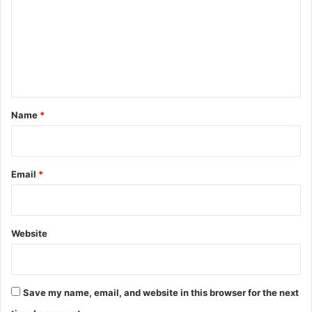
m
m
e
n
t
*
Name
*
Email
*
Website
Save my name, email, and website in this browser for the next