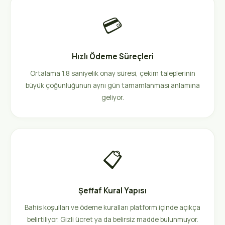
💳
Hızlı Ödeme Süreçleri
Ortalama 1.8 saniyelik onay süresi, çekim taleplerinin
büyük çoğunluğunun aynı gün tamamlanması anlamına
geliyor.
📋
Şeffaf Kural Yapısı
Bahis koşulları ve ödeme kuralları platform içinde açıkça
belirtiliyor. Gizli ücret ya da belirsiz madde bulunmuyor.