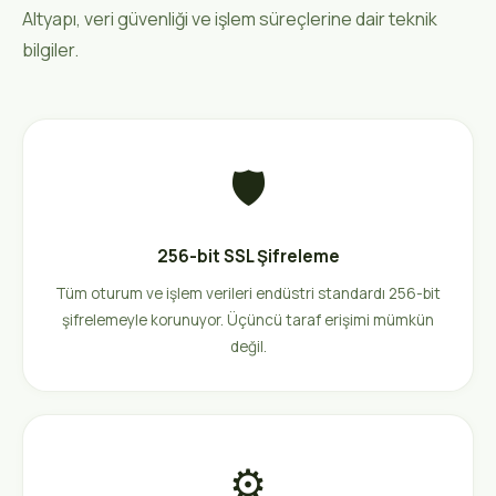
Altyapı, veri güvenliği ve işlem süreçlerine dair teknik
bilgiler.
🛡️
256-bit SSL Şifreleme
Tüm oturum ve işlem verileri endüstri standardı 256-bit
şifrelemeyle korunuyor. Üçüncü taraf erişimi mümkün
değil.
⚙️