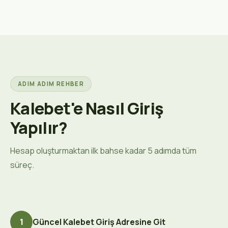
ADIM ADIM REHBER
Kalebet'e Nasıl Giriş
Yapılır?
Hesap oluşturmaktan ilk bahse kadar 5 adımda tüm
süreç.
1
Güncel Kalebet Giriş Adresine Git