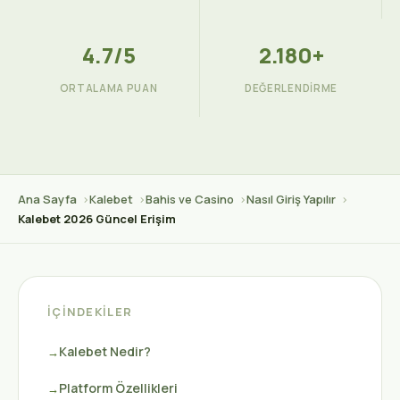
4.7/5
2.180+
ORTALAMA PUAN
DEĞERLENDIRME
Ana Sayfa
Kalebet
Bahis ve Casino
Nasıl Giriş Yapılır
Kalebet 2026 Güncel Erişim
İÇINDEKILER
Kalebet Nedir?
Platform Özellikleri