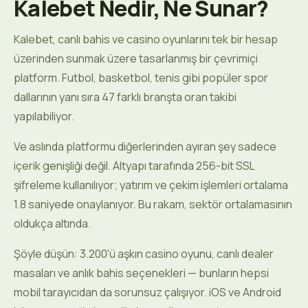
Kalebet Nedir, Ne Sunar?
Kalebet, canlı bahis ve casino oyunlarını tek bir hesap
üzerinden sunmak üzere tasarlanmış bir çevrimiçi
platform. Futbol, basketbol, tenis gibi popüler spor
dallarının yanı sıra 47 farklı branşta oran takibi
yapılabiliyor.
Ve aslında platformu diğerlerinden ayıran şey sadece
içerik genişliği değil. Altyapı tarafında 256-bit SSL
şifreleme kullanılıyor; yatırım ve çekim işlemleri ortalama
1.8 saniyede onaylanıyor. Bu rakam, sektör ortalamasının
oldukça altında.
Şöyle düşün: 3.200'ü aşkın casino oyunu, canlı dealer
masaları ve anlık bahis seçenekleri — bunların hepsi
mobil tarayıcıdan da sorunsuz çalışıyor. iOS ve Android