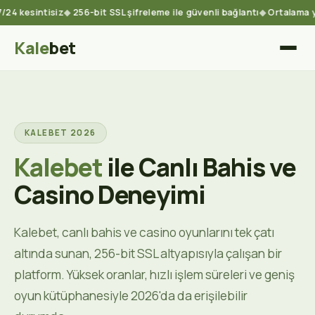
ntisiz
256-bit SSL şifreleme ile güvenli bağlantı
Ortalama yatırım o
Kale
bet
KALEBET 2026
Kalebet
ile Canlı Bahis ve
Casino Deneyimi
Kalebet, canlı bahis ve casino oyunlarını tek çatı
altında sunan, 256-bit SSL altyapısıyla çalışan bir
platform. Yüksek oranlar, hızlı işlem süreleri ve geniş
oyun kütüphanesiyle 2026'da da erişilebilir