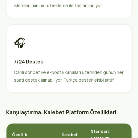
işlemleri minimum bekleme ile tamamlanıyor.
🎧
7/24 Destek
Canlı sohbet ve e-posta kanalları üzerinden günün her
saati destek alınabiliyor. Türkçe destek ekibi aktif.
Karşılaştırma: Kalebet Platform Özellikleri
Standart
Özellik
Kalebet