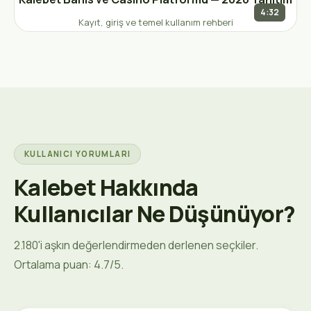
4:32
Kayıt, giriş ve temel kullanım rehberi
KULLANICI YORUMLARI
Kalebet Hakkında
Kullanıcılar Ne Düşünüyor?
2.180'i aşkın değerlendirmeden derlenen seçkiler.
Ortalama puan: 4.7/5.