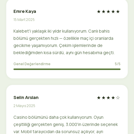
Emre Kaya
★★★★★
15 Mart 2025
Kalebet'i yaklaşık iki yıldır kullanıyorum. Canlı bahis
bölümü gerçekten hızlı — özellikle maç içi oranlarda
gecikme yaşamıyorum. Çekim işlemlerinde de
beklediğimden kısa sürdü, aynı gün hesabıma geçti.
Genel Değerlendirme
5/5
Selin Arslan
★★★★☆
2 Mayıs 2025
Casino bölümünü daha çok kullanıyorum. Oyun
çeşitliliği gerçekten geniş, 3.000'in üzerinde seçenek
var. Mobil tarayıcıdan da sorunsuz açılıyor, ayrı