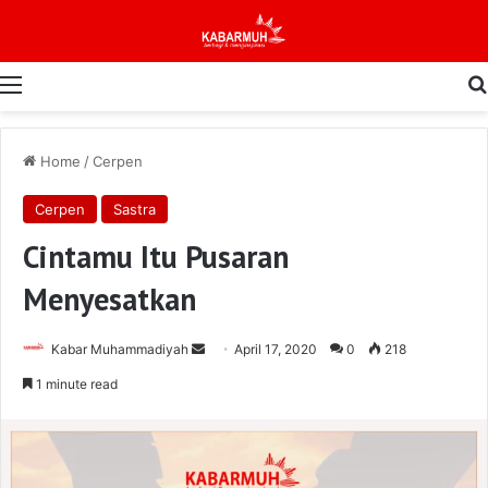
Menu
Home
/
Cerpen
Cerpen
Sastra
Cintamu Itu Pusaran
Menyesatkan
Send
Kabar Muhammadiyah
April 17, 2020
0
218
an
1 minute read
email