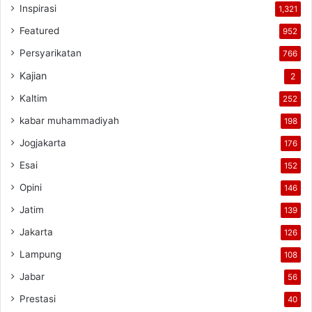
Inspirasi
1,321
Featured
952
Persyarikatan
766
Kajian
2
Kaltim
252
kabar muhammadiyah
198
Jogjakarta
176
Esai
152
Opini
146
Jatim
139
Jakarta
126
Lampung
108
Jabar
56
Prestasi
40