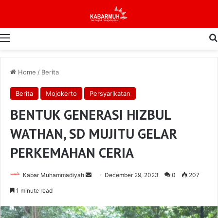
Menu
Home
/
Berita
Berita
Mojokerto
Persyarikatan
BENTUK GENERASI HIZBUL
WATHAN, SD MUJITU GELAR
PERKEMAHAN CERIA
Send
Kabar Muhammadiyah
December 29, 2023
0
207
an
1 minute read
email