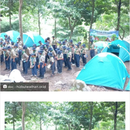
doc : hizbulwathan.or.id