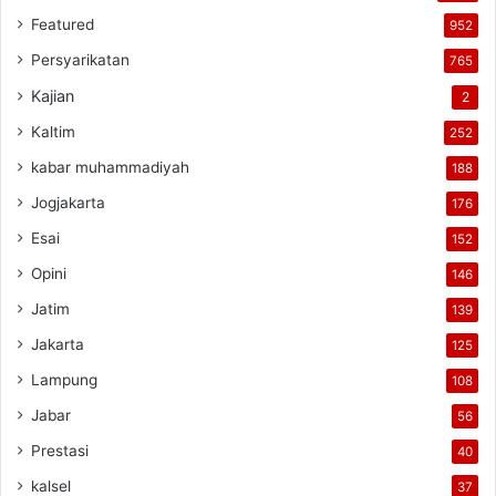
Featured
952
Persyarikatan
765
Kajian
2
Kaltim
252
kabar muhammadiyah
188
Jogjakarta
176
Esai
152
Opini
146
Jatim
139
Jakarta
125
Lampung
108
Jabar
56
Prestasi
40
kalsel
37