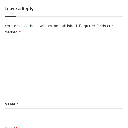
Leave a Reply
Your email address will not be published.
Required fields are
marked
*
C
o
m
m
e
n
t
*
Name
*