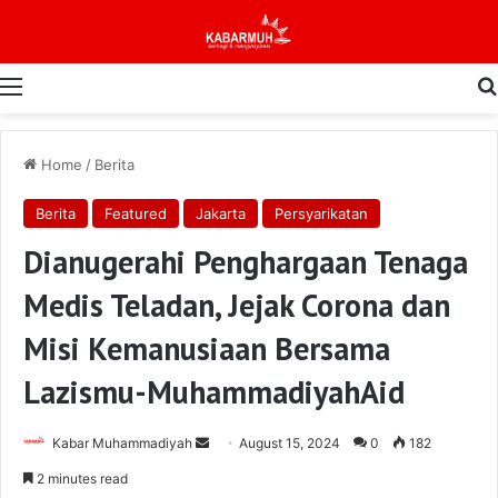
Menu
Home
/
Berita
Berita
Featured
Jakarta
Persyarikatan
Dianugerahi Penghargaan Tenaga
Medis Teladan, Jejak Corona dan
Misi Kemanusiaan Bersama
Lazismu-MuhammadiyahAid
Send
Kabar Muhammadiyah
August 15, 2024
0
182
an
2 minutes read
email