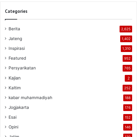
Categories
Berita
2,625
Jateng
1,402
Inspirasi
1,310
Featured
952
Persyarikatan
765
Kajian
2
Kaltim
252
kabar muhammadiyah
188
Jogjakarta
176
Esai
152
Opini
146
Jatim