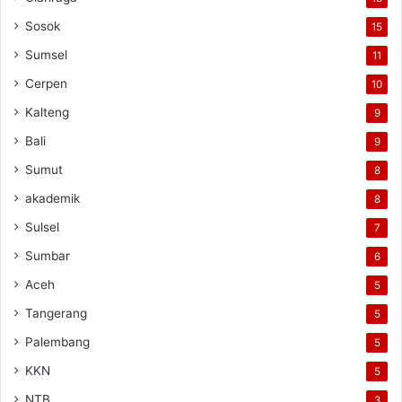
Sosok
15
Sumsel
11
Cerpen
10
Kalteng
9
Bali
9
Sumut
8
akademik
8
Sulsel
7
Sumbar
6
Aceh
5
Tangerang
5
Palembang
5
KKN
5
NTB
3