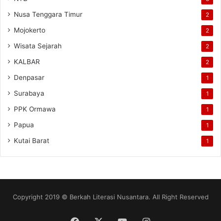
Nusa Tenggara Timur
2
Mojokerto
2
Wisata Sejarah
2
KALBAR
2
Denpasar
1
Surabaya
1
PPK Ormawa
1
Papua
1
Kutai Barat
1
Copyright 2019 © Berkah Literasi Nusantara. All Right Reserved
Facebook
X
YouTube
Instagram