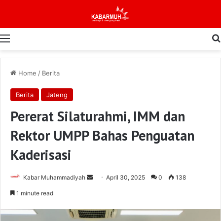
Menu
Home
/
Berita
Berita
Jateng
Pererat Silaturahmi, IMM dan
Rektor UMPP Bahas Penguatan
Kaderisasi
Send
Kabar Muhammadiyah
April 30, 2025
0
138
an
1 minute read
email