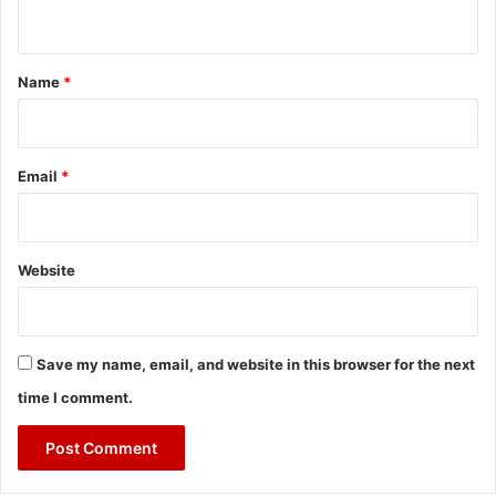
n
t
*
Name
*
Email
*
Website
Save my name, email, and website in this browser for the next
time I comment.