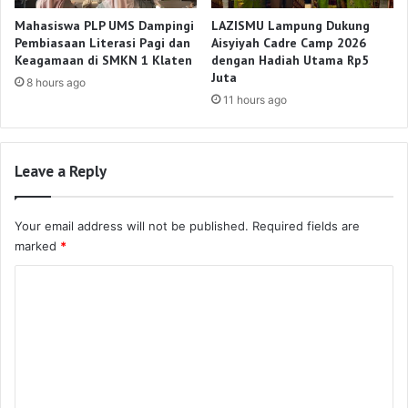
Mahasiswa PLP UMS Dampingi
LAZISMU Lampung Dukung
Pembiasaan Literasi Pagi dan
Aisyiyah Cadre Camp 2026
Keagamaan di SMKN 1 Klaten
dengan Hadiah Utama Rp5
Juta
8 hours ago
11 hours ago
Leave a Reply
Your email address will not be published.
Required fields are
marked
*
C
o
m
m
e