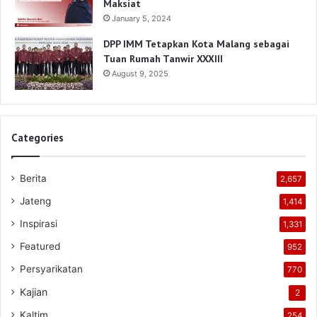
Maksiat
January 5, 2024
DPP IMM Tetapkan Kota Malang sebagai
Tuan Rumah Tanwir XXXIII
August 9, 2025
Categories
Berita
2,657
Jateng
1,414
Inspirasi
1,331
Featured
952
Persyarikatan
770
Kajian
2
Kaltim
254