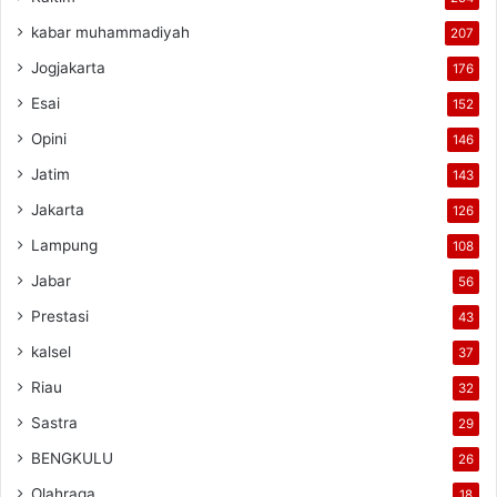
kabar muhammadiyah
207
Jogjakarta
176
Esai
152
Opini
146
Jatim
143
Jakarta
126
Lampung
108
Jabar
56
Prestasi
43
kalsel
37
Riau
32
Sastra
29
BENGKULU
26
Olahraga
18